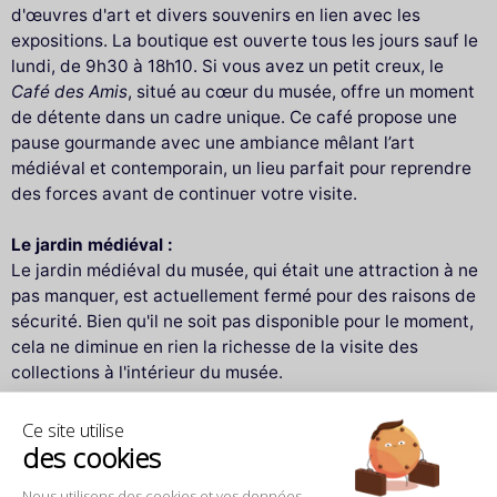
d'œuvres d'art et divers souvenirs en lien avec les
expositions. La boutique est ouverte tous les jours sauf le
lundi, de 9h30 à 18h10. Si vous avez un petit creux, le
Café des Amis
, situé au cœur du musée, offre un moment
de détente dans un cadre unique. Ce café propose une
pause gourmande avec une ambiance mêlant l’art
médiéval et contemporain, un lieu parfait pour reprendre
des forces avant de continuer votre visite.
Le jardin médiéval :
Le jardin médiéval du musée, qui était une attraction à ne
pas manquer, est actuellement fermé pour des raisons de
sécurité. Bien qu'il ne soit pas disponible pour le moment,
cela ne diminue en rien la richesse de la visite des
collections à l'intérieur du musée.
Règlement de visite :
Ce site utilise
des cookies
Pour garantir la sécurité de tous, il est important de
respecter certaines règles pendant votre visite. Dans le
Nous utilisons des cookies et vos données