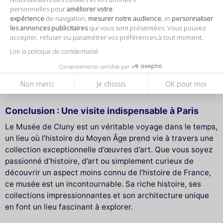
cadre du plan Vigipirate, les valises, sacs de voyage et
personnelles pour
améliorer votre
sacs à dos de grande taille ne sont pas autorisés. Les
expérience
de navigation,
mesurer notre audience
, et
personnaliser
grands parapluies doivent être déposés à l'entrée du
les annonces publicitaires
qui vous sont présentées. Vous pouvez
musée. En cas de forte affluence, les poussettes devront
accepter, refuser ou paramétrer vos préférences à tout moment.
également être laissées à l'entrée pour éviter toute gêne
Lire la politique de confidentialité
dans les espaces de circulation. Le musée vous invite à
Consentements certifiés par
consulter son règlement de visite, disponible à l’entrée du
musée ou en version numérique.
Non merci
Je choisis
OK pour moi
Conclusion : Une visite indispensable à Paris
Le Musée de Cluny est un véritable voyage dans le temps,
un lieu où l’histoire du Moyen Âge prend vie à travers une
collection exceptionnelle d’œuvres d’art. Que vous soyez
passionné d’histoire, d’art ou simplement curieux de
découvrir un aspect moins connu de l’histoire de France,
ce musée est un incontournable. Sa riche histoire, ses
collections impressionnantes et son architecture unique
en font un lieu fascinant à explorer.