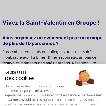
Vivez la Saint-Valentin en Groupe !
Vous organisez un évènement pour un groupe
de plus de 10 personnes ?
Rassemblez vos amis ou collègues pour une soirée
inoubliable aux Turbines. Dîner savoureux, ambiance
festive et moments partagés garantis. Réservez vite
votre table et remplissez le formulaire pour vivre cette
Ce site utilise
expérience unique ensemble !
des cookies
Vous pouvez également nous contacter au 01 48 74
05 10 pour vos demandes
Nous utilisons des cookies et vos données
personnelles pour
améliorer votre
expérience
de navigation,
mesurer notre audience
, et
personnaliser
Nom *
les annonces publicitaires
qui vous sont présentées. Vous pouvez
accepter, refuser ou paramétrer vos préférences à tout moment.