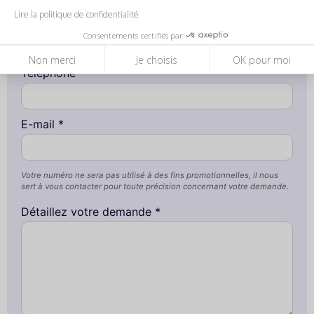
Lire la politique de confidentialité
Entreprise / Association
Consentements certifiés par
Non merci
Je choisis
OK pour moi
Téléphone *
E-mail *
Votre numéro ne sera pas utilisé à des fins promotionnelles, il nous
sert à vous contacter pour toute précision concernant votre demande.
Détaillez votre demande *