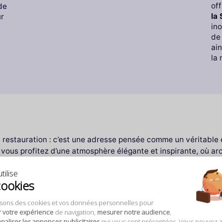
off
de
la
ur
in
de 
ain
la 
restauration : c’est une adresse pensée comme un véritable éc
, vous profitez d’une atmosphère élégante et inspirante, où a
issement, il est facile d’accès et constitue une halte parfaite
tilise
cookies
mande et conviviale au cœur de Paris
isons des cookies et vos données personnelles pour
r votre expérience
de navigation,
mesurer notre audience
,
aliser les annonces publicitaires
qui vous sont présentées. Vous pouvez 