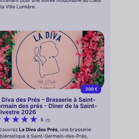
intenant pour une soirée inoubliable au cœur
la Ville Lumière.
200 €
 Diva des Prés – Brasserie à Saint-
rmain des prés - Dîner de la Saint-
lvestre 2026
5
(1)
couvrez
La Diva des Prés
, une brasserie
blématique à Saint-Germain-des-Prés,