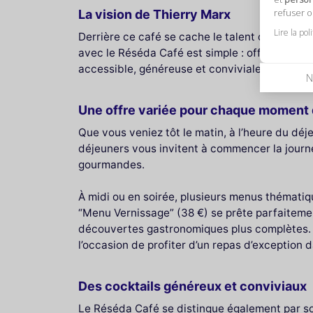
refuser 
La vision de Thierry Marx
Lire la pol
Derrière ce café se cache le talent du chef T
avec le Réséda Café est simple : offrir un espac
accessible, généreuse et conviviale, avec un s
N
Une offre variée pour chaque moment 
Que vous veniez tôt le matin, à l’heure du déj
déjeuners vous invitent à commencer la journé
gourmandes.
À midi ou en soirée, plusieurs menus thématiq
“Menu Vernissage” (38 €) se prête parfaitemen
découvertes gastronomiques plus complètes. P
l’occasion de profiter d’un repas d’exception d
Des cocktails généreux et conviviaux
Le Réséda Café se distingue également par son