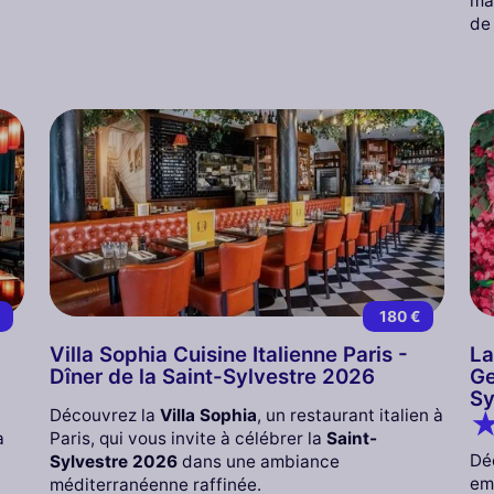
ma
de 
€
180 €
Villa Sophia Cuisine Italienne Paris -
La
Dîner de la Saint-Sylvestre 2026
Ge
Sy
Découvrez la
Villa Sophia
, un restaurant italien à
à
Paris, qui vous invite à célébrer la
Saint-
Dé
Sylvestre 2026
dans une ambiance
em
méditerranéenne raffinée.