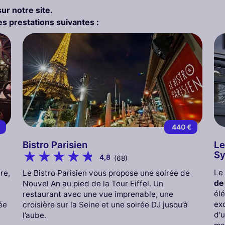
sur notre site.
s prestations suivantes :
€
440 €
Bistro Parisien
Le
Sy
4,8
(68)
Le
re,
Le Bistro Parisien vous propose une soirée de
de
Nouvel An au pied de la Tour Eiffel. Un
élé
restaurant avec une vue imprenable, une
exc
ée
croisière sur la Seine et une soirée DJ jusqu’à
d'
l’aube.