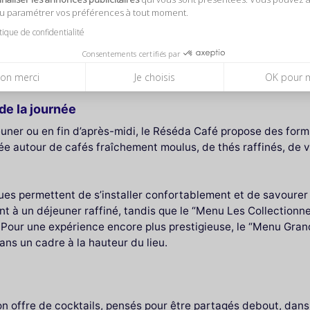
ou paramétrer vos préférences à tout moment.
itique de confidentialité
hierry Marx, connu pour sa créativité et son engagement en fa
e chaleureux, où les visiteurs se sentent à la fois accueillis e
Consentements certifiés par
oin particulier apporté à chaque détail.
on merci
Je choisis
OK pour 
de la journée
euner ou en fin d’après-midi, le Réséda Café propose des formu
e autour de cafés fraîchement moulus, de thés raffinés, de v
ues permettent de s’installer confortablement et de savourer 
t à un déjeuner raffiné, tandis que le “Menu Les Collectionn
our une expérience encore plus prestigieuse, le “Menu Grand 
ans un cadre à la hauteur du lieu.
 offre de cocktails, pensés pour être partagés debout, dans 