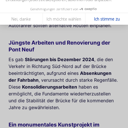
sowie den Abschnitt zwischen den Quais des
Genehmigungen zertifiziert von
Grands Augustins und des Louvre. Fußgänger
können weiterhin auf die Brücke zugreifen, aber
Nei, danke
Ich möchte wählen
Ich stimme zu
Autofahrer sollten alternative Routen einplanen.
Jüngste Arbeiten und Renovierung der
Pont Neuf
Es gab
Störungen bis Dezember 2024
, die den
Verkehr in Richtung Süd-Nord auf der Brücke
beeinträchtigten, aufgrund eines
Absenkungen
der Fahrbahn
, verursacht durch starke Regenfälle.
Diese
Konsolidierungsarbeiten
haben es
ermöglicht, die Fundamente wiederherzustellen
und die Stabilität der Brücke für die kommenden
Jahre zu gewährleisten.
Ein monumentales Kunstprojekt im