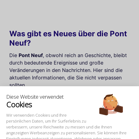
Was gibt es Neues über die Pont
Neuf?
Die
Pont Neuf
, obwohl reich an Geschichte, bleibt
durch bedeutende Ereignisse und große
Veränderungen in den Nachrichten. Hier sind die
aktuellen Informationen, die Sie nicht verpassen
sollten.
Diese Website verwendet
Cookies
Temporäre Schließung am 18. März 2025
Die
Pont Neuf ist am 18. März 2025 von 13 bis 16
Wir verwenden Cookies und Ihre
persönlichen Daten, um Ihr Surferlebnis zu
Uhr für den Verkehr gesperrt
aufgrund einer
verbessern, unsere Reichweite zu messen und die Ihnen
gerichtlichen Nachstellung. Diese Schließung
angezeigten Werbeanzeigen zu personalisieren. Sie können Ihre
betrifft auch einen Teil der Quai des Orfèvres
Einstellungen jederzeit akzeptieren, ablehnen oder anpassen.