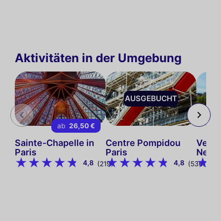
Aktivitäten in der Umgebung
AUSGEBUCHT
ab
26,50 €
Sainte-Chapelle in
Centre Pompidou
Vedet
Paris
Paris
Neuf
4,8
4,8
(219)
(536)