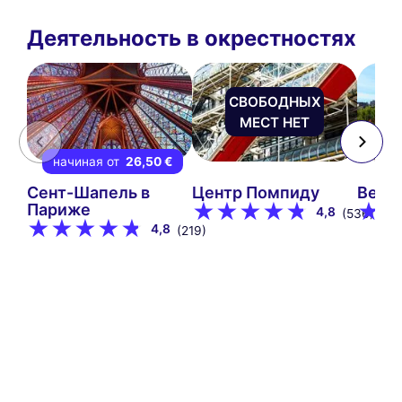
Деятельность в окрестностях
СВОБОДНЫХ
МЕСТ НЕТ
начиная от
26,50 €
Сент-Шапель в
Центр Помпиду
Веде
Париже
4,8
(536)
4,8
(219)