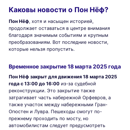
Каковы новости о Пон Нёф?
Пон Нёф
, хотя и насыщен историей,
продолжает оставаться в центре внимания
благодаря значимым событиям и крупным
преобразованиям. Вот последние новости,
которые нельзя пропустить.
This website uses
cookies
Временное закрытие 18 марта 2025 года
Пон Нёф закрыт для движения 18 марта 2025
We use cookies and your personal data to
года с 13:00 до 16:00
из-за судебной
enhance your browsing experience,
measure our audience, and personalize the ads shown to you. You
реконструкции. Это закрытие также
can accept, reject or manage your preferences at any time.
затрагивает часть набережной Орфевров, а
также участок между набережными Гран-
Consents certified by
Огюстен и Лувра. Пешеходы смогут по-
Reject All
Cookies Settings
Accept and close
прежнему проходить по мосту, но
автомобилистам следует предусмотреть