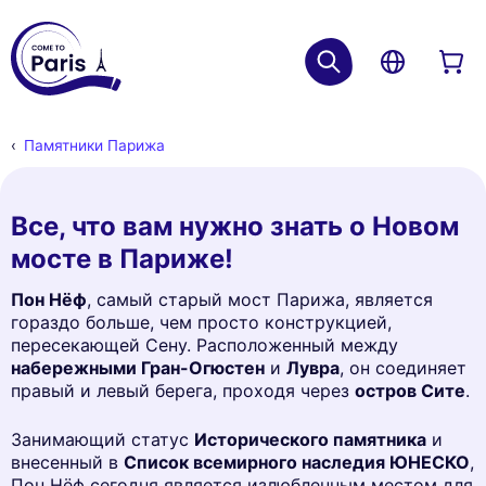
Памятники Парижа
Все, что вам нужно знать о Новом
мосте в Париже!
Пон Нёф
, самый старый мост Парижа, является
гораздо больше, чем просто конструкцией,
пересекающей Сену. Расположенный между
набережными Гран-Огюстен
и
Лувра
, он соединяет
правый и левый берега, проходя через
остров Сите
.
Занимающий статус
Исторического памятника
и
внесенный в
Список всемирного наследия ЮНЕСКО
,
Пон Нёф сегодня является излюбленным местом для