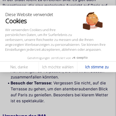
Busoptionen, die eine malerische Aussicht auf Paris auf
dem Weg zum Institut bieten.
Diese Website verwendet
Cookies
Tipps für einen optimalen Besuch:
Beste Zeiten:
Um Menschenmassen zu vermeiden,
Wir verwenden Cookies und Ihre
persönlichen Daten, um Ihr Surferlebnis zu
sollten Sie das IMA am Vormittag oder unter der
verbessern, unsere Reichweite zu messen und die Ihnen
Woche besuchen. Die Stoßzeiten tendieren dazu, am
angezeigten Werbeanzeigen zu personalisieren. Sie können Ihre
Nachmittag und an Wochenenden zu liegen.
Einstellungen jederzeit akzeptieren, ablehnen oder anpassen.
Besondere Veranstaltungen:
Halten Sie Ausschau
Genehmigungen zertifiziert von
nach dem Veranstaltungskalender des IMA, um keine
temporären Ausstellungen, Konferenzen oder
Nei, danke
Ich möchte wählen
Ich stimme zu
Aufführungen zu verpassen, die mit Ihrem Besuch
zusammenfallen könnten.
Besuch der Terrasse:
Vergessen Sie nicht, auf die
Terrasse zu gehen, um den atemberaubenden Blick
auf Paris zu genießen. Besonders bei klarem Wetter
ist es spektakulär.