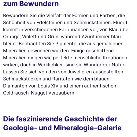
Ihnen angezeigten Werbeanzeigen zu personalisieren. Sie können Ihre
zum Bewundern
Einstellungen jederzeit akzeptieren, ablehnen oder anpassen.
Bewundern Sie die Vielfalt der Formen und Farben, die
Genehmigungen zertifiziert von
Schönheit von Edelsteinen und Schmucksteinen. Fluorit
Nei, danke
Ich möchte wählen
Ich stimme zu
kommt in verschiedenen Farbnuancen vor, von Blau über
Orange, Violett und Grün, während Azurit immer blau
bleibt. Beobachten Sie Pigmente, die aus gemahlenen
Mineralien gewonnen wurden. Einige geschliffene
Mineralien mögen wie perfekte menschliche Kreationen
wirken, doch in Wirklichkeit sind sie Wunder der Natur.
Lassen Sie sich von den von Juwelieren ausgestellten
Schmuckstücken und Raritäten wie dem blauen
Diamanten von Louis XIV und einem authentischen
Goldrausch-Nugget verzaubern.
Die faszinierende Geschichte der
Geologie- und Mineralogie-Galerie