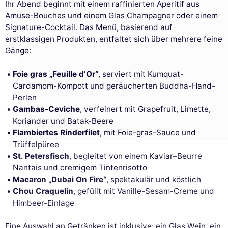
Ihr Abend beginnt mit einem raffinierten Aperitif aus
Amuse-Bouches und einem Glas Champagner oder einem
Signature-Cocktail. Das Menü, basierend auf
erstklassigen Produkten, entfaltet sich über mehrere feine
Gänge:
Foie gras „Feuille d’Or“
, serviert mit Kumquat-
Cardamom-Kompott und geräucherten Buddha-Hand-
Diese Website verwendet
Perlen
Cookies
Gambas-Ceviche
, verfeinert mit Grapefruit, Limette,
Koriander und Batak-Beere
Wir verwenden Cookies und Ihre
persönlichen Daten, um Ihr Surferlebnis zu
Flambiertes Rinderfilet
, mit Foie-gras-Sauce und
verbessern, unsere Reichweite zu messen und die Ihnen
Trüffelpüree
angezeigten Werbeanzeigen zu personalisieren. Sie können Ihre
St. Petersfisch
, begleitet von einem Kaviar–Beurre
Einstellungen jederzeit akzeptieren, ablehnen oder anpassen.
Nantais und cremigem Tintenrisotto
Genehmigungen zertifiziert von
Macaron „Dubai On Fire“
, spektakulär und köstlich
Chou Craquelin
, gefüllt mit Vanille-Sesam-Creme und
Nei, danke
Ich möchte wählen
Ich stimme zu
Himbeer-Einlage
Eine Auswahl an Getränken ist inklusive: ein Glas Wein, ein