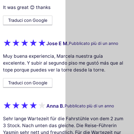
It was great 😊 thanks
Traduci con Google
Jose E M.
Pubblicato più di un anno
Muy buena experiencia, Marcela nuestra guía
excelente. Y subir al segundo piso me gustó más que al
tope porque puedes ver la torre desde la torre.
Traduci con Google
Anna B.
Pubblicato più di un anno
Questo sito utilizza i
cookie
Sehr lange Wartezeit für die Fahrstühle von dem 2 zum
Utilizziamo cookie e i tuoi dati personali
3 Stock. Nach unten das gleiche. Die Reise-Führerin
per migliorare la tua esperienza di
Yasmin sehr nett und freundlich. Für die Wartezeit nur