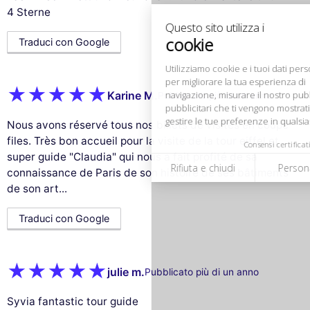
navigazione, misurare il nostro pubblico e personalizzare gli annunci
4 Sterne
pubblicitari che ti vengono mostrati. Puoi accettare, rifiutare o
gestire le tue preferenze in qualsiasi momento.
Traduci con Google
Consensi certificati da
Rifiuta e chiudi
Personalizza
Accetta e chiudi
Karine M.
Pubblicato più di un anno
Nous avons réservé tous nos billets de visites en coupe
files. Très bon accueil pour la visite de la tour eiffel et
super guide "Claudia" qui nous a fait profité de sa
connaissance de Paris de son histoire de ses bâtiments
de son art...
Traduci con Google
julie m.
Pubblicato più di un anno
Syvia fantastic tour guide