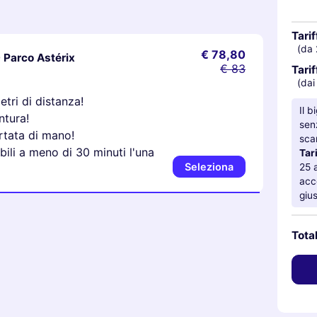
Tarif
(da 
€ 78,80
- Parco Astérix
€ 83
Tarif
(dai
etri di distanza!
Il b
ntura!
sen
rtata di mano!
sca
ili a meno di 30 minuti l'una
Tari
Seleziona
25 
acc
gius
Tota