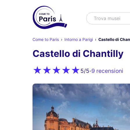
Cercare
Trova s
Come to Paris
Intorno a Parigi
Castello di Chant
Castello di Chantilly
9 recensioni
5
/5
-