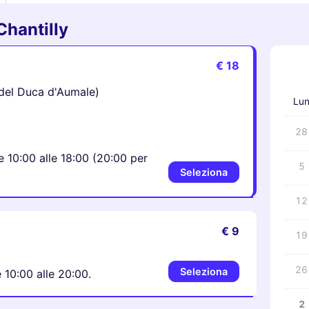
 Chantilly
€ 18
‹
​​del Duca d'Aumale)
Lu
28
le 10:00 alle 18:00 (20:00 per
5
Seleziona
12
€ 9
19
26
Seleziona
e 10:00 alle 20:00.
2