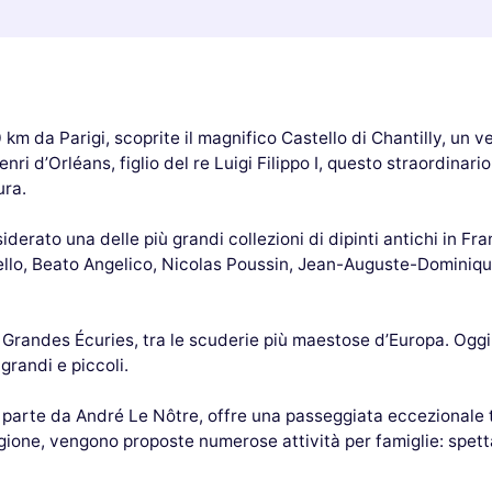
km da Parigi, scoprite il magnifico Castello di Chantilly, un v
nri d’Orléans, figlio del re Luigi Filippo I, questo straordinari
ura.
iderato una delle più grandi collezioni di dipinti antichi in F
lo, Beato Angelico, Nicolas Poussin, Jean-Auguste-Dominique 
Grandes Écuries, tra le scuderie più maestose d’Europa. Oggi
grandi e piccoli.
n parte da André Le Nôtre, offre una passeggiata eccezionale tra
agione, vengono proposte numerose attività per famiglie: spett