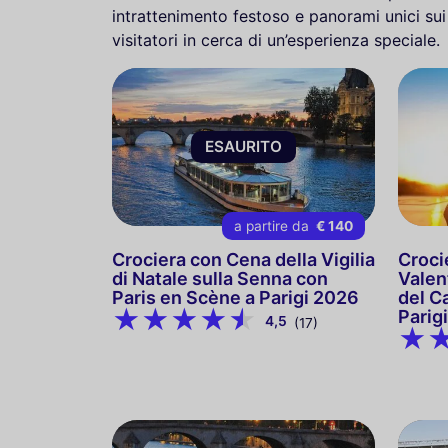
intrattenimento festoso e panorami unici sui
visitatori in cerca di un’esperienza speciale.
ESAURITO
a partire da
€ 140
Crociera con Cena della Vigilia
Croci
di Natale sulla Senna con
Valen
Paris en Scène a Parigi 2026
del C
Parig
4,5
(17)