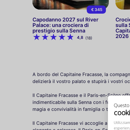
€ 345
Capodanno 2027 sul River
Croci
Palace: una crociera di
sulla
prestigio sulla Senna
Capit
2026
4,8
(18)
A bordo del Capitaine Fracasse, la compagnia
delizierà il vostro palato e stupirà i vostri 
Il Capitaine Fracasse e il Paris-en-Scène offr
indimenticabile sulla Senna con i fuochi d'a
Questo s
magia e convivialità in famiglia o tra amici, 
cook
Utilizziam
Il Capitaine Fracasse vi accoglie a bordo p
esperienz
elegante e calorosa. Il Paris-en-Scène, inve