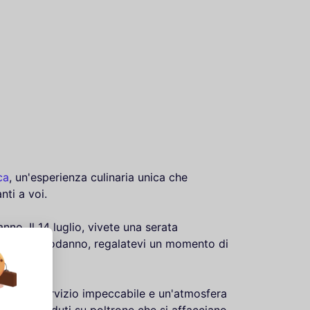
ca
, un'esperienza culinaria unica che
nti a voi.
nno. Il 14 luglio, vivete una serata
 Natale e Capodanno, regalatevi un momento di
met, un servizio impeccabile e un'atmosfera
damente seduti su poltrone che si affacciano