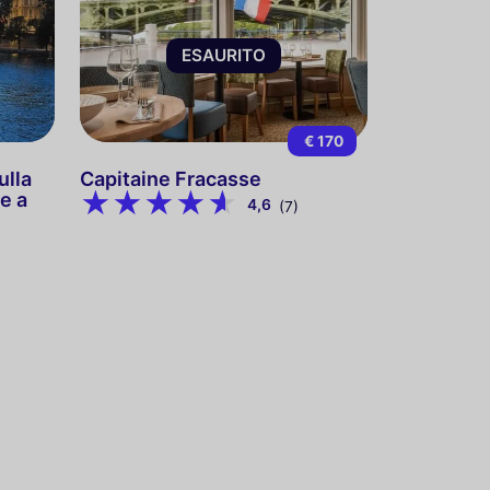
ESAURITO
€ 170
ulla
Capitaine Fracasse
e a
4,6
(7)