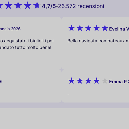
4,7
/5
26.572 recensioni
-
Evelina V
nnaio 2026
 acquistato i biglietti per
Bella navigata con bateaux 
 andato tutto molto bene!
Emma P.
26
.