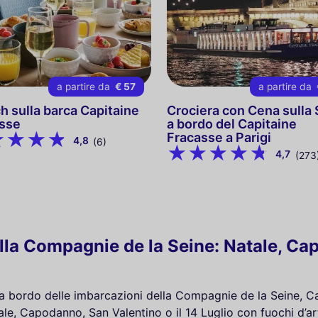
a partire da
€ 57
a partire da
h sulla barca Capitaine
Crociera con Cena sulla
sse
a bordo del Capitaine
Fracasse a Parigi
4,8
(6)
4,7
(273
ella Compagnie de la Seine: Natale, C
o a bordo delle imbarcazioni della Compagnie de la Seine, Ca
le, Capodanno, San Valentino o il 14 Luglio con fuochi d’art