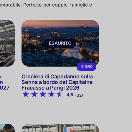
morabile. Perfetto per coppie, famiglie e
ESAURITO
€ 360
n
Crociera di Capodanno sulla
on
Senna a bordo del Capitaine
2027
Fracasse a Parigi 2026
4,6
(32)