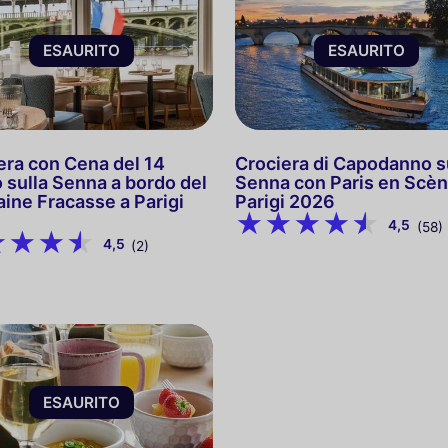
ESAURITO
ESAURITO
era con Cena del 14
Crociera di Capodanno s
o sulla Senna a bordo del
Senna con Paris en Scèn
aine Fracasse a Parigi
Parigi 2026
4,5
(58)
4,5
(2)
ESAURITO