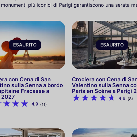
 monumenti più iconici di Parigi garantiscono una serata me
ESAURITO
ESAURITO
era con Cena di San
Crociera con Cena di Sa
tino sulla Senna a bordo
Valentino sulla Senna c
apitaine Fracasse a
Paris en Scène a Parigi 
i 2027
4,6
(8)
4,9
(11)