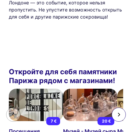
Лондоне — это событие, которое нельзя
пропустить. Не упустите возможность открыть
для себя и другие парижские сокровища!
Откройте для себя памятники
Парижа рядом с магазинами!
7 €
20 €
Посещения
Музей - Музей сыра
Музе