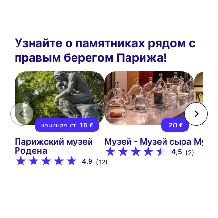
Узнайте о памятниках рядом с
правым берегом Парижа!
начиная от
15 €
20 €
Парижский музей
Музей - Музей сыра
Музе
Родена
4,5
(2)
4,9
(12)