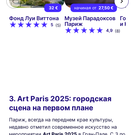
32 €
начиная от
27,50 €
Фонд Луи Виттона
Музей Парадоксов
Горо
Париж
и На
5
(5)
4,9
(8)
3. Art Paris 2025: городская
сцена на первом плане
Париж, всегда на переднем крае культуры,
недавно отметил современное искусство на
мероприятии
Art Paris 2025
в Гран-Пале. С 3 по