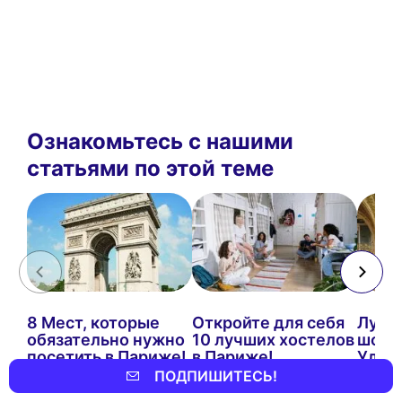
Ознакомьтесь с нашими
статьями по этой теме
8 Мест, которые
Откройте для себя
Лучш
обязательно нужно
10 лучших хостелов
шопи
посетить в Париже!
в Париже!
Ульт
ПОДПИШИТЕСЬ!