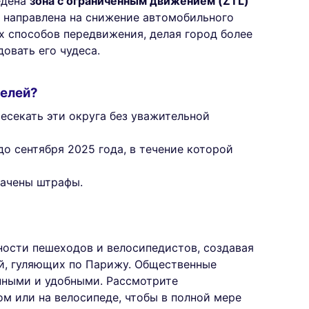
едена
зона с ограниченным движением (ZTL)
ра направлена на снижение автомобильного
 способов передвижения, делая город более
овать его чудеса.
телей?
есекать эти округа без уважительной
о сентября 2025 года, в течение которой
начены штрафы.
ности пешеходов и велосипедистов, создавая
й, гуляющих по Парижу. Общественные
пными и удобными. Рассмотрите
м или на велосипеде, чтобы в полной мере