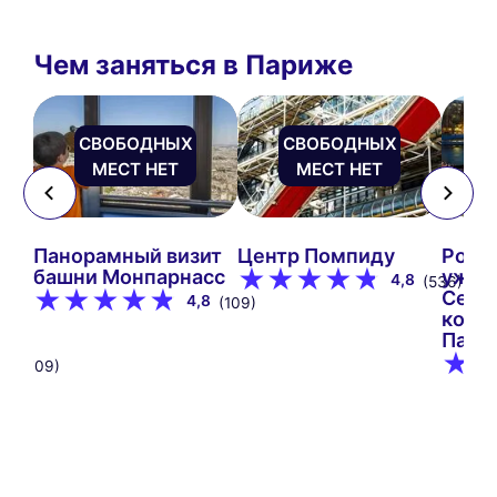
Чем заняться в Париже
СВОБОДНЫХ
СВОБОДНЫХ
МЕСТ НЕТ
МЕСТ НЕТ
 €
Панорамный визит
Центр Помпиду
Рома
 на
башни Монпарнасс
ужин
4,8
(536)
Сене
4,8
(109)
кора
s
Пари
7
(1709)