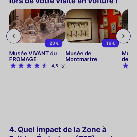
lors de votre visite en voiture !
 €
20 €
16 €
Musée VIVANT du
Musée de
Musée
FROMAGE
Montmartre
de Pa
4,5
(2)
4. Quel impact de la Zone à