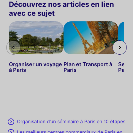
Découvrez nos articles en lien
avec ce sujet
Organiser un voyage
Plan et Transport à
Se dé
à Paris
Paris
Paris
Organisation d’un séminaire à Paris en 10 étapes
Les meilleurs centres commerciaux de Paris en