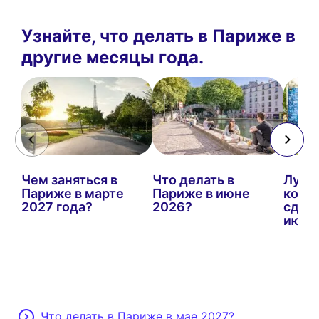
Узнайте, что делать в Париже в
другие месяцы года.
Чем заняться в
Что делать в
Лучш
Париже в марте
Париже в июне
кото
2027 года?
2026?
сдела
июле
Что делать в Париже в мае 2027?