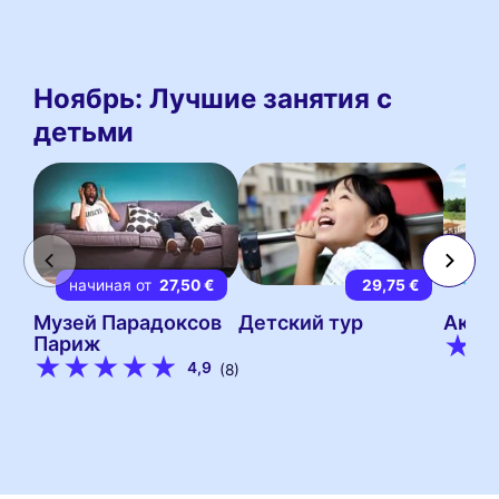
Ноябрь: Лучшие занятия с
детьми
начиная от
27,50 €
29,75 €
на
Музей Парадоксов
Детский тур
Аква
Париж
4,9
(8)