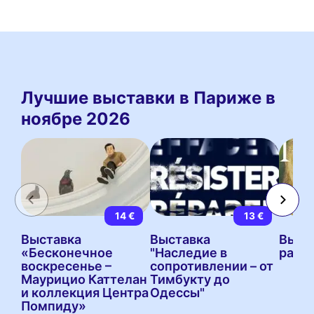
Лучшие выставки в Париже в
ноябре 2026
14 €
13 €
Выставка
Выставка
Выста
«Бесконечное
"Наследие в
райск
воскресенье –
сопротивлении – от
Маурицио Каттелан
Тимбукту до
и коллекция Центра
Одессы"
Помпиду»