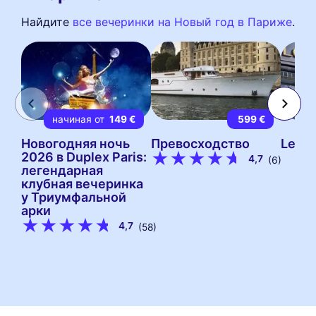
Найдите
все вечеринки на Новый год в Париже
.
начиная от
149 €
599 €
Новогодняя ночь
Превосходство
Le Gr
2026 в Duplex Paris:
4,7
(6)
легендарная
клубная вечеринка
у Триумфальной
арки
4,7
(58)