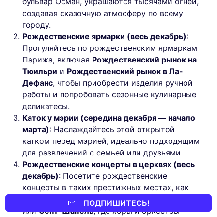
бульвар Осман, украшаются тысячами огней,
создавая сказочную атмосферу по всему
городу.
Рождественские ярмарки (весь декабрь)
:
Прогуляйтесь по рождественским ярмаркам
Парижа, включая
Рождественский рынок на
Тюильри
и
Рождественский рынок в Ла-
Дефанс
, чтобы приобрести изделия ручной
работы и попробовать сезонные кулинарные
деликатесы.
Каток у мэрии (середина декабря — начало
марта)
: Наслаждайтесь этой открытой
катком перед мэрией, идеально подходящим
для развлечений с семьей или друзьями.
Рождественские концерты в церквях (весь
декабрь)
: Посетите рождественские
концерты в таких престижных местах, как
Собор Парижской Богоматери
,
Сент-Мадлен
ПОДПИШИТЕСЬ!
или
Сент-Шапель
, где хоры и оркестры