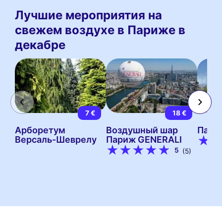
Лучшие мероприятия на
свежем воздухе в Париже в
декабре
7 €
18 €
Арборетум
Воздушный шар
Пари
Версаль-Шеврелу
Париж GENERALI
5
(5)