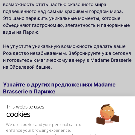
возможность стать частью сказочного мира,
подвешенного над самым красивым городом мира.
Это шанс пережить уникальные моменты, которые
объединяют гастрономию, элегантность и панорамные
виды на Париж.
Не упустите уникальную возможность сделать ваше
Рождество незабываемым. Забронируйте уже сегодня
и готовьтесь к магическому вечеру в Madame Brasserie
на Эйфелевой башне.
Узнайте о других предложениях Madame
Brasserie в Париже
Чтобы продлить магию праздников, Madame Brasserie
This website uses
также предлагает
рождественский обед 24 и 25
cookies
декабря
, идеально подходящий для того, чтобы
провести время с семьей или друзьями в дневное
We use cookies and your personal data to
время. В течение всего года наш ресторан встречает
enhance your browsing experience,