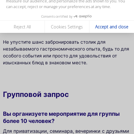
гостей на
обеды
и
ужины
, которые сочетают
measure our audience, and personalize the ads shown to you. You
can accept, reject or manage your preferences at any time.
французскую гастрономию с панорамными видами на
Париж. Каждое посещение — это новая возможность
Consents certified by
познакомиться с творениями шеф-повара Тьерри
Reject All
Cookies Settings
Accept and close
Маркса в уникальной атмосфере.
Не упустите шанс забронировать столик для
незабываемого гастрономического опыта, будь то для
особого события или просто для удовольствия от
изысканных блюд в знаковом месте.
Групповой запрос
Вы организуете мероприятие для группы
более 10 человек?
Для приватизации, семинара, вечеринки с друзьями