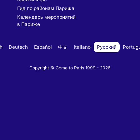
Гид по районам Парижа
Календарь мероприятий
в Париже
sh
Deutsch
Español
中文
Italiano
Русский
Portug
Copyright © Come to Paris 1999 - 2026
s
ivacy settings, ensuring compliance with regulations. Cust