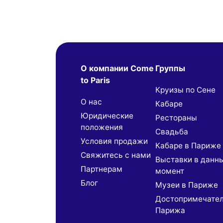
О компании Come
Группы
to Paris
Круизы по Сене
О нас
Кабаре
Юридические
Рестораны
положения
Свадьба
Условия продажи
Кабаре в Париже
Свяжитесь с нами
Выставки в данн
Партнерaм
момент
Блог
Музеи в Париже
Достопримечате
Парижа