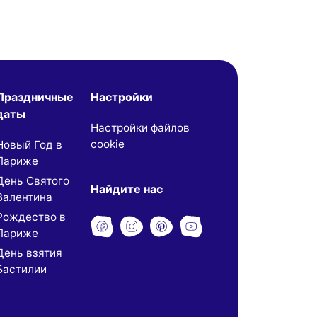
Праздничные
Настройки
даты
Настройки файлов
cookie
Новый Год в
Париже
День Святого
Найдите нас
Валентина
Рождество в
Париже
День взятия
Бастилии