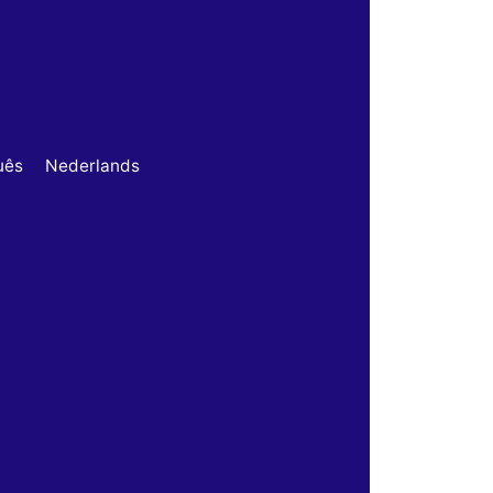
uês
Nederlands
omize your preferences to control how your information is