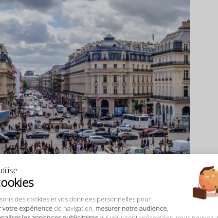
tilise
cookies
isons des cookies et vos données personnelles pour
r votre expérience
de navigation,
mesurer notre audience
,
aliser les annonces publicitaires
qui vous sont présentées. Vous pouvez 