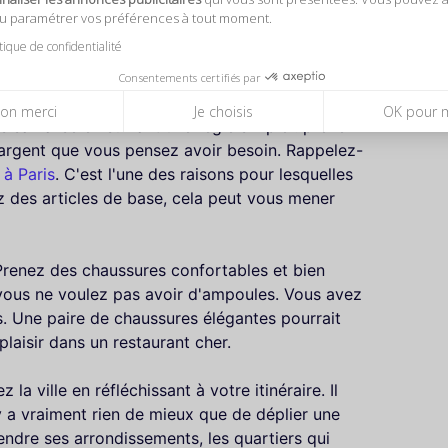
ou paramétrer vos préférences à tout moment.
itique de confidentialité
Consentements certifiés par
pour un voyage à Paris ?
on merci
Je choisis
OK pour 
 sa valise en suivant une règle simple : prenez
l'argent que vous pensez avoir besoin. Rappelez-
à Paris
. C'est l'une des raisons pour lesquelles
 des articles de base, cela peut vous mener
 Prenez des chaussures confortables et bien
vous ne voulez pas avoir d'ampoules. Vous avez
. Une paire de chaussures élégantes pourrait
plaisir dans un restaurant cher.
la ville en réfléchissant à votre itinéraire. Il
n'y a vraiment rien de mieux que de déplier une
dre ses arrondissements, les quartiers qui