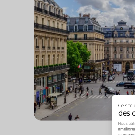
Ce site u
des 
Nous util
améliore
et
personn