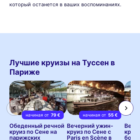
который останется в ваших воспоминаниях.
Лучшие круизы на Туссен в
Париже
начиная от
79 €
начиная от
55 €
Обеденный речной
Вечерний ужин-
Вече
круиз по Сене на
круиз по Сене с
круиз
парижских
Paris en Scène в
борту