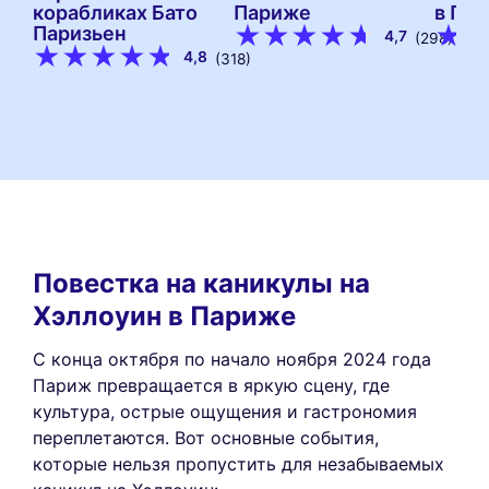
корабликах Бато
Париже
в Па
Паризьен
4,7
(298)
4,8
(318)
Повестка на каникулы на
Хэллоуин в Париже
С конца октября по начало ноября 2024 года
Париж превращается в яркую сцену, где
культура, острые ощущения и гастрономия
переплетаются. Вот основные события,
которые нельзя пропустить для незабываемых