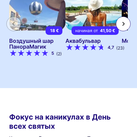
18 €
начиная от
41,50 €
Воздушный шар
Аквабульвар
Мой 
ПанораМагик
4,7
(23)
5
(2)
Фокус на каникулах в День
всех святых