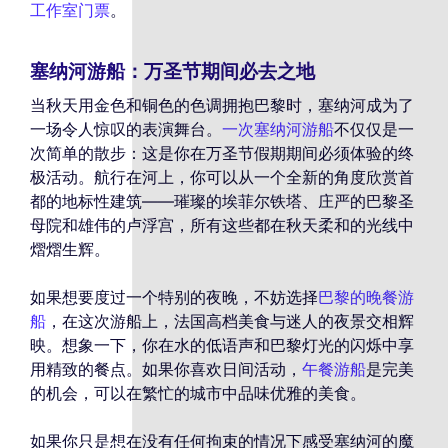
工作室门票
。
塞纳河游船：万圣节期间必去之地
当秋天用金色和铜色的色调拥抱巴黎时，塞纳河成为了
一场令人惊叹的表演舞台。
一次塞纳河游船
不仅仅是一
次简单的散步：这是你在万圣节假期期间必须体验的终
极活动。航行在河上，你可以从一个全新的角度欣赏首
都的地标性建筑——璀璨的埃菲尔铁塔、庄严的巴黎圣
母院和雄伟的卢浮宫，所有这些都在秋天柔和的光线中
熠熠生辉。
如果想要度过一个特别的夜晚，不妨选择
巴黎的晚餐游
船
，在这次游船上，法国高档美食与迷人的夜景交相辉
映。想象一下，你在水的低语声和巴黎灯光的闪烁中享
用精致的餐点。如果你喜欢日间活动，
午餐游船
是完美
的机会，可以在繁忙的城市中品味优雅的美食。
如果你只是想在没有任何拘束的情况下感受塞纳河的魔