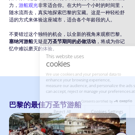
力，
游船观光
非常适合你。在大约一个小时的时间里，
随水流而去，真实地探索巴黎的宝藏。这是一种轻松舒
适的方式来体验这座城市，适合各个年龄段的人。
This website uses
cookies
不要错过这个独特的机会，以全新的视角来观察巴黎。
We use cookies and your personal data to
塞纳河游船
无疑是
万圣节期间的必做活动
，将成为你记
enhance your browsing experience,
忆中难以磨灭的体验。
measure our audience, and personalize the ads shown to you. You
can accept, reject or manage your preferences at any time.
Consents certified by
Reject All
Cookies Settings
Accept and close
巴黎的最佳万圣节游船