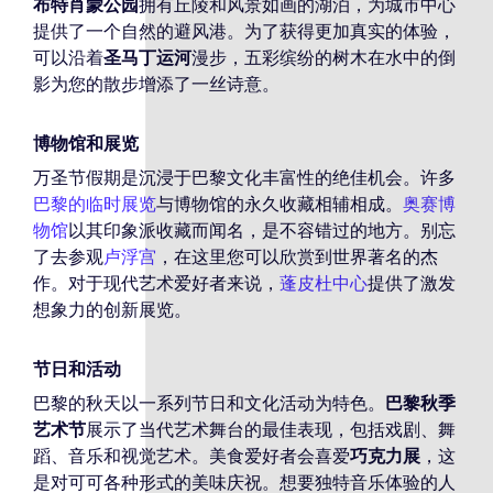
布特肖蒙公园
拥有丘陵和风景如画的湖泊，为城市中心
提供了一个自然的避风港。为了获得更加真实的体验，
可以沿着
圣马丁运河
漫步，五彩缤纷的树木在水中的倒
影为您的散步增添了一丝诗意。
博物馆和展览
万圣节假期是沉浸于巴黎文化丰富性的绝佳机会。许多
巴黎的临时展览
与博物馆的永久收藏相辅相成。
奥赛博
物馆
以其印象派收藏而闻名，是不容错过的地方。别忘
了去参观
卢浮宫
，在这里您可以欣赏到世界著名的杰
作。对于现代艺术爱好者来说，
蓬皮杜中心
提供了激发
想象力的创新展览。
节日和活动
巴黎的秋天以一系列节日和文化活动为特色。
巴黎秋季
艺术节
展示了当代艺术舞台的最佳表现，包括戏剧、舞
蹈、音乐和视觉艺术。美食爱好者会喜爱
巧克力展
，这
是对可可各种形式的美味庆祝。想要独特音乐体验的人