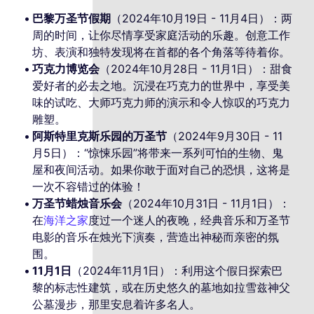
巴黎万圣节假期
（2024年10月19日 - 11月4日）：两
周的时间，让你尽情享受家庭活动的乐趣。创意工作
坊、表演和独特发现将在首都的各个角落等待着你。
巧克力博览会
（2024年10月28日 - 11月1日）：甜食
爱好者的必去之地。沉浸在巧克力的世界中，享受美
味的试吃、大师巧克力师的演示和令人惊叹的巧克力
雕塑。
阿斯特里克斯乐园的万圣节
（2024年9月30日 - 11
月5日）：“惊悚乐园”将带来一系列可怕的生物、鬼
屋和夜间活动。如果你敢于面对自己的恐惧，这将是
一次不容错过的体验！
万圣节蜡烛音乐会
（2024年10月31日 - 11月1日）：
在
海洋之家
度过一个迷人的夜晚，经典音乐和万圣节
电影的音乐在烛光下演奏，营造出神秘而亲密的氛
围。
11月1日
（2024年11月1日）：利用这个假日探索巴
黎的标志性建筑，或在历史悠久的墓地如拉雪兹神父
公墓漫步，那里安息着许多名人。