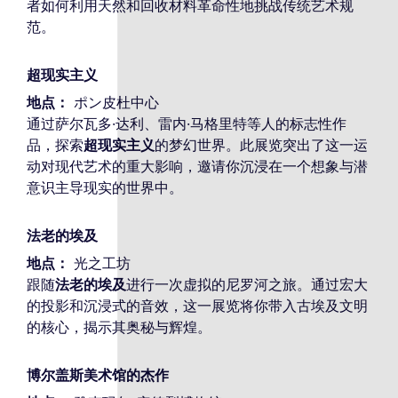
者如何利用天然和回收材料革命性地挑战传统艺术规
范。
超现实主义
地点：
ポン皮杜中心
通过萨尔瓦多·达利、雷内·马格里特等人的标志性作
品，探索
超现实主义
的梦幻世界。此展览突出了这一运
动对现代艺术的重大影响，邀请你沉浸在一个想象与潜
意识主导现实的世界中。
法老的埃及
地点：
光之工坊
跟随
法老的埃及
进行一次虚拟的尼罗河之旅。通过宏大
的投影和沉浸式的音效，这一展览将你带入古埃及文明
的核心，揭示其奥秘与辉煌。
博尔盖斯美术馆的杰作