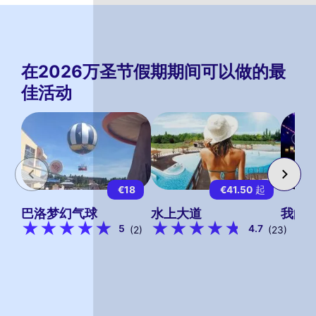
在2026万圣节假期期间可以做的最
佳活动
€18
€41.50
起
巴洛梦幻气球
水上大道
我的
5
4.7
(2)
(23)