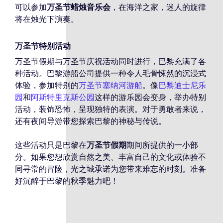
可以参加
万圣节蜡烛音乐会
，在海洋之家，迷人的旋律
将在烛光下演奏。
万圣节特别活动
万圣节假期与万圣节庆祝活动同时进行，巴黎充满了各
种活动。巴黎游船公司提供一种令人毛骨悚然的沉浸式
体验，参加特别的
万圣节塞纳河游船
。像
巴黎迪士尼乐
园
和
阿斯特里克斯公园
这样的游乐园会变身，举办特别
活动，装饰恐怖，呈现独特的表演。对于勇敢者来说，
还有夜间导游带您探索巴黎的神秘与传说。
这些活动只是巴黎在
万圣节假期
期间所提供的一小部
分。如果您想欣赏自然之美、丰富自己的文化或体验不
同寻常的冒险，光之城承诺为您带来难忘的时刻。准备
好沉醉于巴黎的秋季魅力吧！