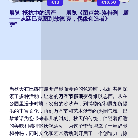
€13
€16.50
展览“抵抗中的遗产
展览《图卢兹-洛特列
展览 
——从廷巴克图到敖德
克，偶像创造者》
萨”
当秋天在巴黎铺展开温暖而金色的色彩时，我们共同探
索了多种活动，让您的
万圣节假期
变得难以忘怀。从在
公园里漫步时脚下发出的沙沙声，到博物馆和展览所提
供的丰富文化，再到万圣节和艺术活动的热闹气氛，巴
黎承诺为您带来非凡的时刻。秋天的传统，伴随着舒适
的美味和独特的庆祝活动，为这个季节增添了一丝温暖
和神秘，同时文化和艺术活动则开启了一个创造力与惊