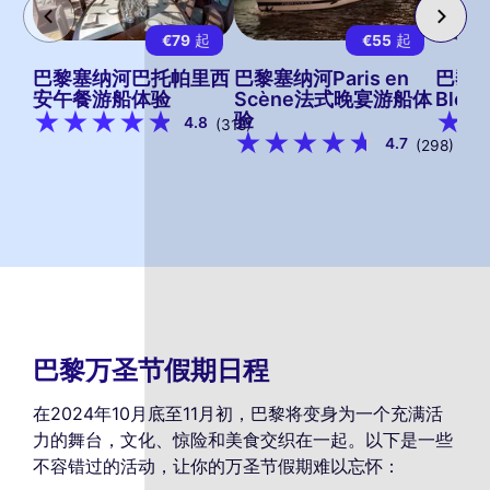
€79
起
€55
起
巴黎塞纳河巴托帕里西
巴黎塞纳河Paris en
巴黎塞
安午餐游船体验
Scène法式晚宴游船体
Ble
验
4.8
(318)
4.7
(298)
巴黎万圣节假期日程
在2024年10月底至11月初，巴黎将变身为一个充满活
力的舞台，文化、惊险和美食交织在一起。以下是一些
不容错过的活动，让你的万圣节假期难以忘怀：