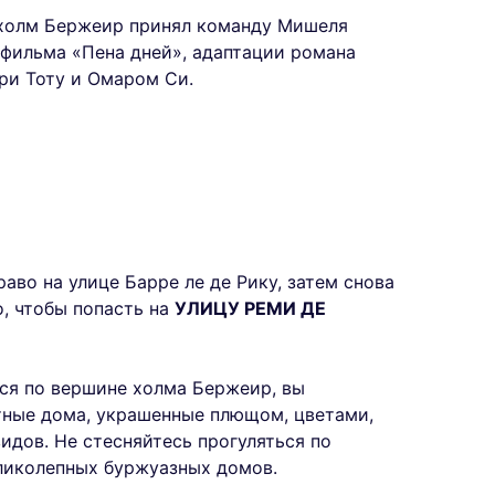
о холм Бержеир принял команду Мишеля
 фильма «Пена дней», адаптации романа
ри Тоту и Омаром Си.
аво на улице Барре ле де Рику, затем снова
, чтобы попасть на
УЛИЦУ РЕМИ ДЕ
тся по вершине холма Бержеир, вы
тные дома, украшенные плющом, цветами,
идов. Не стесняйтесь прогуляться по
ликолепных буржуазных домов.