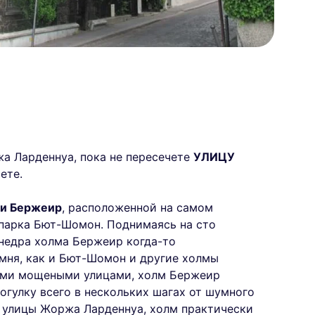
а Ларденнуа, пока не пересечете
УЛИЦУ
ете.
и Бержеир
, расположенной на самом
 парка Бют-Шомон. Поднимаясь на сто
недра холма Бержеир когда-то
амня, как и Бют-Шомон и другие холмы
ими мощеными улицами, холм Бержеир
огулку всего в нескольких шагах от шумного
с улицы Жоржа Ларденнуа, холм практически