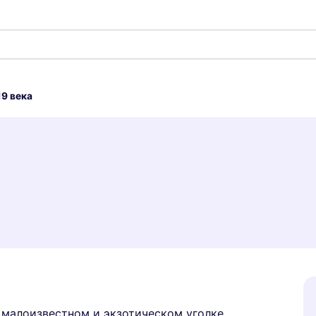
9 века
 малоизвестном и экзотическом уголке