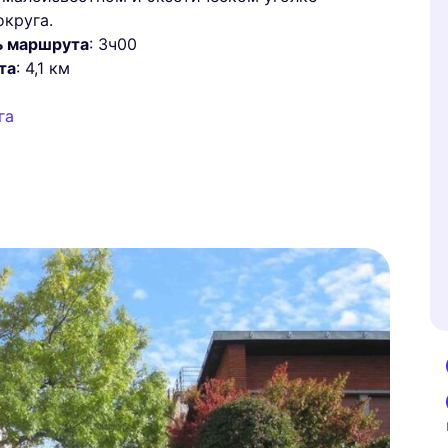
округа.
ь маршрута
: 3ч00
та
: 4,1 км
га