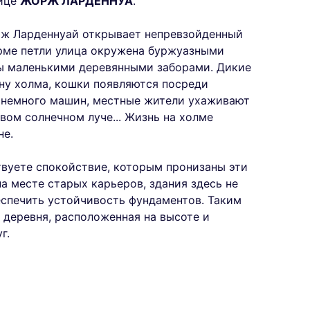
лице
ЖОРЖ ЛАРДЕННУА
.
ж Ларденнуай открывает непревзойденный
рме петли улица окружена буржуазными
ы маленькими деревянными заборами. Дикие
ну холма, кошки появляются посреди
 немного машин, местные жители ухаживают
вом солнечном луче... Жизнь на холме
не.
твуете спокойствие, которым пронизаны эти
на месте старых карьеров, здания здесь не
спечить устойчивость фундаментов. Таким
 деревня, расположенная на высоте и
г.