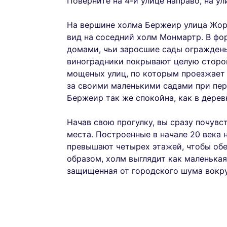
Поверните на 4-й улице направо, на у
На вершине холма Бержеир улица Жор
вид на соседний холм Монмартр. В фо
домами, чьи заросшие сады огражден
виноградники покрывают целую сторо
мощеных улиц, по которым проезжает
за своими маленькими садами при пер
Бержеир так же спокойна, как в дерев
Начав свою прогулку, вы сразу почувс
места. Построенные в начале 20 века 
превышают четырех этажей, чтобы обе
образом, холм выглядит как маленькая
защищенная от городского шума вокру