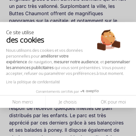
un parc très vallonné. Surplombant la ville, les
Buttes Chaumont offrent de magnifiques
panoramas sur la capitale, et notamment sur le
quartier de Montmartre. Les grottes, les rochers
Ce site utilise
abrupts, les cascades, le pont suspendu et le
des cookies
grand lac artificiel procurent à cet endroit un
charme très particulier qu’on ne retrouve dans
Nous utilisons des cookies et vos données
personnelles pour
améliorer votre
aucun autre parc de Paris.
expérience
de navigation,
mesurer notre audience
, et
personnaliser
les annonces publicitaires
qui vous sont présentées. Vous pouvez
De nombreux arbres exotiques ornent le parc et
accepter, refuser ou paramétrer vos préférences à tout moment.
attirent une grande diversités d’oiseaux tels que
Lire la politique de confidentialité
des mouettes, des poules d’eau, ou encore des
Consentements certifiés par
canards colverts. Tous se partagent ce superbe
espace et roucoulent autour du lac artificiel dans
Non merci
Je choisis
OK pour moi
l’espoir de recevoir quelques miettes de pain
distribués par les enfants. Le parc est très
apprécié par ces derniers grâce à ses balançoires
et ses balades à poney. Il dispose également de