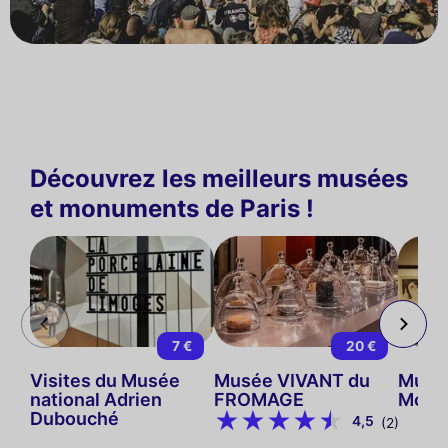
Découvrez les meilleurs musées
et monuments de Paris !
7 €
20 €
Visites du Musée
Musée VIVANT du
Musé
national Adrien
FROMAGE
Mont
Dubouché
4,5
(2)