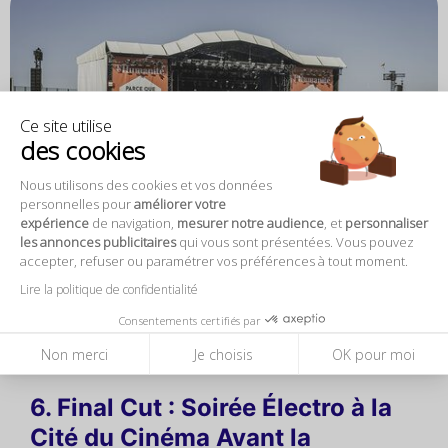
Ce site utilise
des cookies
Nous utilisons des cookies et vos données
personnelles pour
améliorer votre
expérience
de navigation,
mesurer notre audience
, et
personnaliser
les annonces publicitaires
qui vous sont présentées. Vous pouvez
accepter, refuser ou paramétrer vos préférences à tout moment.
Lire la politique de confidentialité
Consentements certifiés par
Non merci
Je choisis
OK pour moi
6. Final Cut : Soirée Électro à la
Cité du Cinéma Avant la