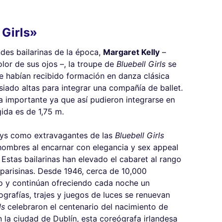
 Girls»
des bailarinas de la época,
Margaret Kelly
–
lor de sus ojos –, la troupe de
Bluebell Girls
se
pe habían recibido formación en danza clásica
siado altas para integrar una compañía de ballet.
a importante ya que así pudieron integrarse en
gida es de 1,75 m.
sexys como extravagantes de las
Bluebell Girls
 hombres al encarnar con elegancia y sex appeal
 Estas bailarinas han elevado el cabaret al rango
 parisinas. Desde 1946, cerca de 10,000
ido y continúan ofreciendo cada noche un
grafías, trajes y juegos de luces se renuevan
ls
celebraron el centenario del nacimiento de
n la ciudad de Dublín, esta coreógrafa irlandesa