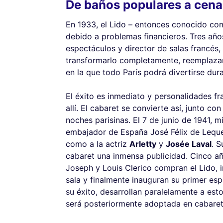
De baños populares a cen
En 1933, el Lido – entonces conocido com
debido a problemas financieros. Tres añ
espectáculos y director de salas francés,
transformarlo completamente, reemplazan
en la que todo París podrá divertirse du
El éxito es inmediato y personalidades f
allí. El cabaret se convierte así, junto con
noches parisinas. El 7 de junio de 1941, 
embajador de España José Félix de Lequer
como a la actriz
Arletty
y
Josée Laval
. S
cabaret una inmensa publicidad. Cinco añ
Joseph y Louis Clerico compran el Lido, 
sala y finalmente inauguran su primer es
su éxito, desarrollan paralelamente a est
será posteriormente adoptada en cabaret