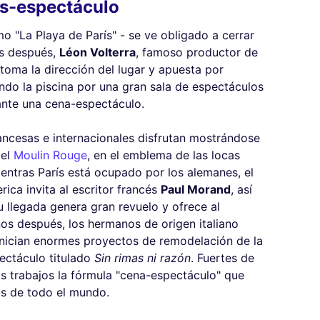
as-espectáculo
o "La Playa de París" - se ve obligado a cerrar
os después,
Léon Volterra
, famoso productor de
 toma la dirección del lugar y apuesta por
do la piscina por una gran sala de espectáculos
rante una cena-espectáculo.
rancesas e internacionales disfrutan mostrándose
 el
Moulin Rouge
, en el emblema de las locas
mientras París está ocupado por los alemanes, el
ica invita al escritor francés
Paul Morand
, así
u llegada genera gran revuelo y ofrece al
os después, los hermanos de origen italiano
inician enormes proyectos de remodelación de la
pectáculo titulado
Sin rimas ni razón
. Fuertes de
os trabajos la fórmula "cena-espectáculo" que
s de todo el mundo.