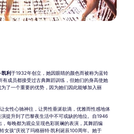
·凯利
于1932年创立，她因眼睛的颜色而被称为蓝铃
的所有成员都接受过古典舞蹈训练，但她们的身高使她
成为了一个重要的优势，因为她们因此能够加入丽
装让女性心驰神往，让男性垂涎欲滴，优雅而性感地体
演提升到了巴黎夜生活中不可或缺的地位。自1946
演出，每晚都为观众呈现色彩斑斓的表演，其舞蹈编
铃女孩”庆祝了玛格丽特·凯利诞辰100周年。她于