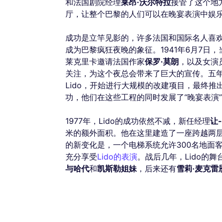
和法国剧院经理
莱昂·沃尔特拉
接管了这个地
厅，让整个巴黎的人们可以在晚宴表演中娱
成功是立竿见影的，许多法国和国际名人喜
成为巴黎疯狂夜晚的象征。1941年6月7日，
莱克里卡邀请法国作家
保罗·莫朗
，以及女演
关注，为这个夜总会带来了巨大的宣传。五年
Lido，开始进行大规模的改建项目，最终
功，他们在这些工程的同时发展了“晚宴表演
1977年，Lido的成功依然不减，新任经理
让
米的额外面积。他在这里建造了一座跨越两层
的新变化是，一个电梯系统允许300名地面
充分享受
Lido的表演
。战后几年，Lido的
与哈代
和
凯斯勒姐妹
，后来还有
雪莉·麦克雷