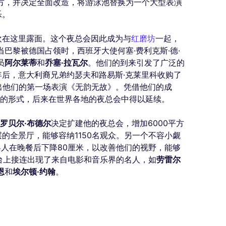
方，并决定全面改造，将游泳池替换为一个大型表演
乐。
欢在这里露面。这个夜总会因此成为与
红磨坊
一起，
当巴黎被德国占领时，西班牙大使何塞·费利克斯·德·
员
阿尔莱蒂
和
乔塞·拉瓦尔
。他们的到来引发了广泛的
后，意大利裔兄弟约瑟夫和路易斯·克莱里科收购了
推出他们的第一场表演《无韵无故》。凭借他们的成
”的形式，后来在世界各地的夜总会中得以延续。
-罗贝尔·布德尔
决定扩建他的夜总会，增加6000平方
的全景厅，能够容纳1150名观众。另一个不容小觑
客人在晚餐后下降80厘米，以改善他们的视野，能够
舞台上接连出现了来自电影和音乐界的名人，如
劳雷尔
恩
和
埃尔顿·约翰
。