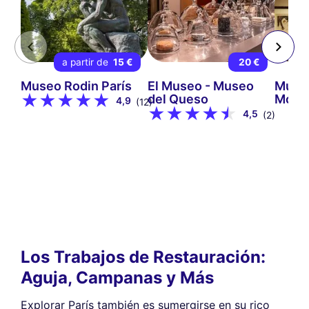
a partir de
15 €
20 €
Museo Rodin París
El Museo - Museo
Muse
del Queso
Mont
4,9
(12)
4,5
(2)
Los Trabajos de Restauración:
Aguja, Campanas y Más
Explorar París también es sumergirse en su rico