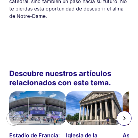
catedral, sino también un paso hacia su futuro. No
te pierdas esta oportunidad de descubrir el alma
de Notre-Dame.
Descubre nuestros artículos
relacionados con este tema.
Estadio de Francia:
Iglesia de la
Asamb