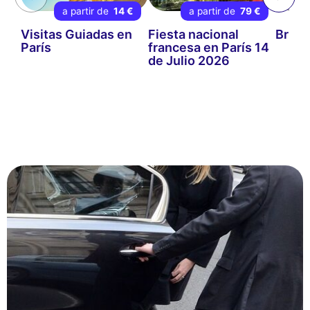
a partir de
14 €
a partir de
79 €
Visitas Guiadas en
Fiesta nacional
Brunc
París
francesa en París 14
de Julio 2026