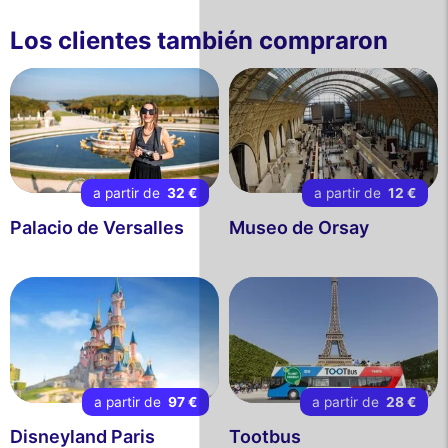
Los clientes también compraron
a partir de
32 €
a partir de
12 €
Palacio de Versalles
Museo de Orsay
a partir de
97 €
a partir de
28 €
Disneyland Paris
Tootbus