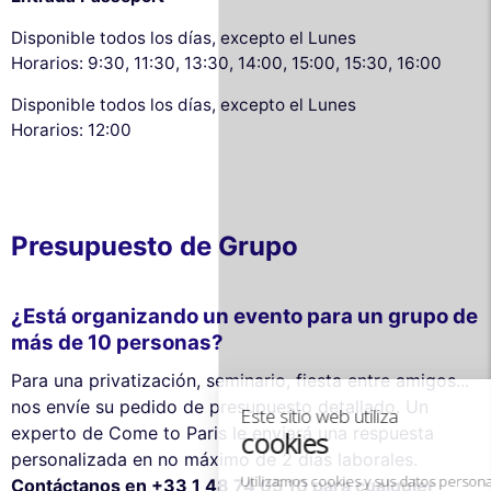
Disponible todos los días, excepto el Lunes
Horarios: 9:30, 11:30, 13:30, 14:00, 15:00, 15:30, 16:00
Disponible todos los días, excepto el Lunes
Horarios: 12:00
Presupuesto de Grupo
Este sitio web utiliza
cookies
¿Está organizando un evento para un grupo de
Utilizamos cookies y sus datos personales
más de 10 personas?
para mejorar su experiencia de
Para una privatización, seminario, fiesta entre amigos...
navegación, medir nuestra audiencia y personalizar los anuncios
publicitarios que se le muestran. Puede aceptar, rechazar o
nos envíe su pedido de presupuesto detallado. Un
gestionar sus preferencias en cualquier momento.
experto de Come to Paris le enviará una respuesta
personalizada en no máximo de 2 días laborales.
Consentimientos certificados por
Contáctanos en +33 1 48 74 05 10 para cualquier