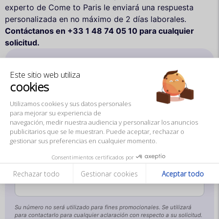
experto de Come to Paris le enviará una respuesta
personalizada en no máximo de 2 días laborales.
Contáctanos en +33 1 48 74 05 10 para cualquier
solicitud.
Apellido *
Este sitio web utiliza
cookies
Empresa / Asociación
Utilizamos cookies y sus datos personales
para mejorar su experiencia de
navegación, medir nuestra audiencia y personalizar los anuncios
publicitarios que se le muestran. Puede aceptar, rechazar o
Teléfono *
gestionar sus preferencias en cualquier momento.
Consentimientos certificados por
E-mail *
Rechazar todo
Gestionar cookies
Aceptar todo
Su número no será utilizado para fines promocionales. Se utilizará
para contactarlo para cualquier aclaración con respecto a su solicitud.