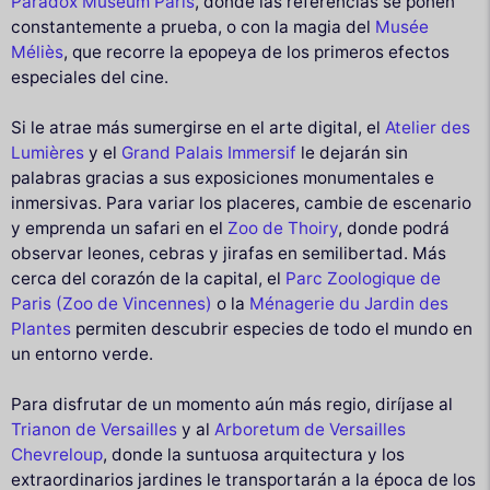
Paradox Museum Paris
, donde las referencias se ponen
constantemente a prueba, o con la magia del
Musée
Méliès
, que recorre la epopeya de los primeros efectos
especiales del cine.
Si le atrae más sumergirse en el arte digital, el
Atelier des
Lumières
y el
Grand Palais Immersif
le dejarán sin
palabras gracias a sus exposiciones monumentales e
inmersivas. Para variar los placeres, cambie de escenario
y emprenda un safari en el
Zoo de Thoiry
, donde podrá
observar leones, cebras y jirafas en semilibertad. Más
cerca del corazón de la capital, el
Parc Zoologique de
Paris (Zoo de Vincennes)
o la
Ménagerie du Jardin des
Plantes
permiten descubrir especies de todo el mundo en
un entorno verde.
Para disfrutar de un momento aún más regio, diríjase al
Trianon de Versailles
y al
Arboretum de Versailles
Chevreloup
, donde la suntuosa arquitectura y los
extraordinarios jardines le transportarán a la época de los