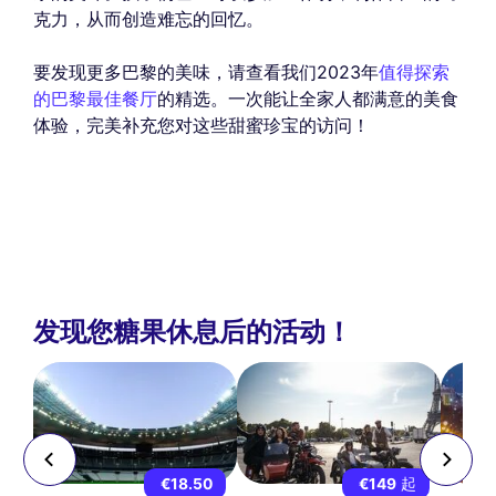
克力，从而创造难忘的回忆。
要发现更多巴黎的美味，请查看我们2023年
值得探索
的巴黎最佳餐厅
的精选。一次能让全家人都满意的美食
体验，完美补充您对这些甜蜜珍宝的访问！
发现您糖果休息后的活动！
9
€18.50
€149
起