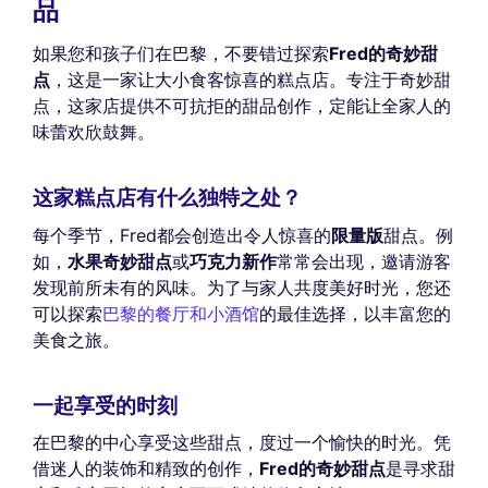
品
如果您和孩子们在巴黎，不要错过探索
Fred的奇妙甜
点
，这是一家让大小食客惊喜的糕点店。专注于奇妙甜
点，这家店提供不可抗拒的甜品创作，定能让全家人的
味蕾欢欣鼓舞。
这家糕点店有什么独特之处？
每个季节，Fred都会创造出令人惊喜的
限量版
甜点。例
如，
水果奇妙甜点
或
巧克力新作
常常会出现，邀请游客
发现前所未有的风味。为了与家人共度美好时光，您还
可以探索
巴黎的餐厅和小酒馆
的最佳选择，以丰富您的
美食之旅。
一起享受的时刻
在巴黎的中心享受这些甜点，度过一个愉快的时光。凭
借迷人的装饰和精致的创作，
Fred的奇妙甜点
是寻求甜