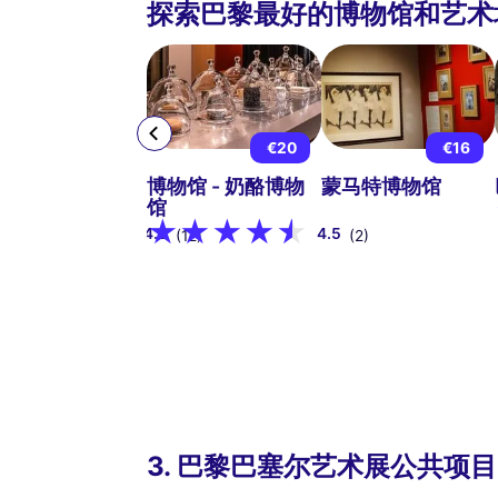
探索巴黎最好的博物馆和艺术
€15
起
€20
€16
丹美术馆免排队
博物馆 - 奶酪博物
蒙马特博物馆
票
馆
4.9
4.5
(12)
(2)
3. 巴黎巴塞尔艺术展公共项