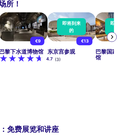
场所！
即将到来
即将到来
的
的
€9
€13
€15
巴黎下水道博物馆
东京宫参观
巴黎国家海洋博
馆
4.7
(3)
目：免费展览和讲座