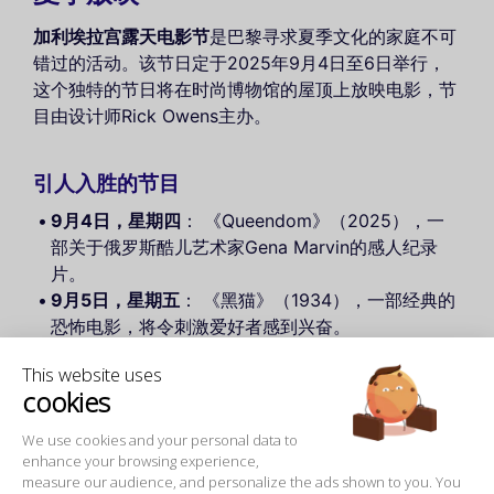
加利埃拉宫露天电影节
是巴黎寻求夏季文化的家庭不可
错过的活动。该节日定于2025年9月4日至6日举行，
这个独特的节日将在时尚博物馆的屋顶上放映电影，节
目由设计师Rick Owens主办。
引人入胜的节目
9月4日，星期四
： 《Queendom》（2025），一
部关于俄罗斯酷儿艺术家Gena Marvin的感人纪录
片。
9月5日，星期五
： 《黑猫》（1934），一部经典的
恐怖电影，将令刺激爱好者感到兴奋。
9月6日，星期六
： 《洛基恐怖秀》（1975），一部
This website uses
庆祝身份解放的经典电影。
cookies
这些露天放映将以英文配法文字幕，并伴随“爱之殿堂”
We use cookies and your personal data to
展览。欲了解更多关于这一迷人活动的信息，请查看我
enhance your browsing experience,
measure our audience, and personalize the ads shown to you. You
们关于
巴黎露天电影
的页面，准备好体验一个难忘的夏