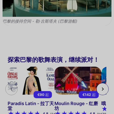
巴黎的接待空间 - 勒·古斯塔夫 (巴黎游船)
探索巴黎的歌舞表演，继续派对！
€90
起
€142
起
Paradis Latin - 拉丁天
Moulin Rouge - 红磨
哦！
堂
坊
4.8
4.8