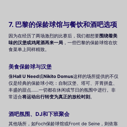
7. 巴黎的保龄球馆与餐饮和酒吧选项
因为在经历了两场激烈的比赛后，我们都想要
围绕着美
味的汉堡或鸡尾酒再来一局
，一些巴黎的保龄球馆在饮
食菜单上同样精致。
美食保龄球与汉堡
像
Hall U Need
或
Nikito Domus
这样的场所提供的不仅
仅是经典的保龄球小吃：自制汉堡、塔可、开胃拼盘、
丰盛的甜点……一切都在休闲或节日的氛围中进行。非
常适合
将运动出行转变为真正的放松时刻
。
酒吧氛围、DJ和下班聚会
其他场所，如Foch保龄球馆或Front de Seine，则依靠