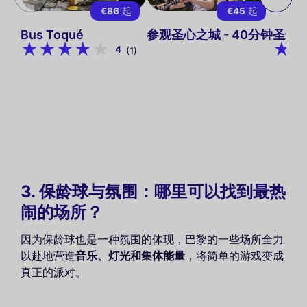
€86
起
€45
起
Bus Toqué
参观圣心之城 - 40分钟
圣米
4
(1)
3. 保龄球与氛围：哪里可以找到最热
闹的场所？
因为保龄球也是一种氛围的体现，巴黎的一些场所全力
以赴地营造
音乐、灯光和集体能量
，将简单的游戏变成
真正的派对。