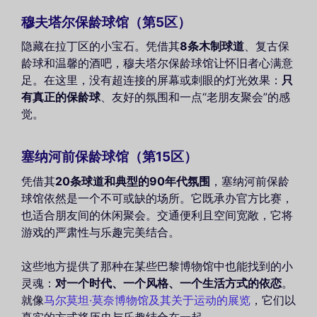
穆夫塔尔保龄球馆（第5区）
隐藏在拉丁区的小宝石。凭借其
8条木制球道
、复古保
龄球和温馨的酒吧，穆夫塔尔保龄球馆让怀旧者心满意
足。在这里，没有超连接的屏幕或刺眼的灯光效果：
只
有真正的保龄球
、友好的氛围和一点“老朋友聚会”的感
觉。
塞纳河前保龄球馆（第15区）
凭借其
20条球道和典型的90年代氛围
，塞纳河前保龄
球馆依然是一个不可或缺的场所。它既承办官方比赛，
也适合朋友间的休闲聚会。交通便利且空间宽敞，它将
游戏的严肃性与乐趣完美结合。
这些地方提供了那种在某些巴黎博物馆中也能找到的小
灵魂：
对一个时代、一个风格、一个生活方式的依恋
。
就像
马尔莫坦·莫奈博物馆及其关于运动的展览
，它们以
真实的方式将历史与乐趣结合在一起。