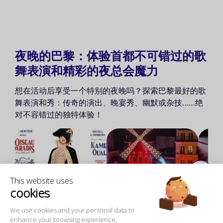
夜晚的巴黎：体验首都不可错过的歌
舞表演和精彩的夜总会魔力
想在活动后享受一个特别的夜晚吗？探索巴黎最好的歌
舞表演和秀：传奇的演出、晚宴秀、幽默或杂技……绝
对不容错过的独特体验！
This website uses
€90
起
€142
起
cookies
Paradis Latin - 拉丁天
Moulin Rouge - 红磨
Oh! 
堂
坊
We use cookies and your personal data to
enhance your browsing experience,
4.8
4.8
(243)
(1478)