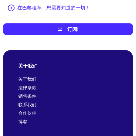
在巴黎租车：您需要知道的一切！
订阅!
关于我们
关于我们
法律条款
销售条件
联系我们
合作伙伴
博客