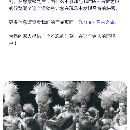
利。在您放松之后，为什么不参加与Turtle - 马雷之旅
的导览呢？这个活动将让您在玩乐中发现马雷的秘密。
更多信息请查看我们的产品页面：
Turtle - 马雷之旅
。
为您的家人提供一个难忘的时刻，在这个迷人的环境
中！