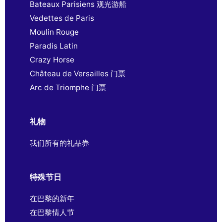
Bateaux Parisiens 观光游船
Vedettes de Paris
Moulin Rouge
Paradis Latin
Crazy Horse
Château de Versailles 门票
Arc de Triomphe 门票
礼物
我们所有的礼品券
特殊节日
在巴黎的新年
在巴黎情人节