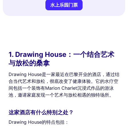
水上乐园门票
1. Drawing House：一个结合艺术
与放松的桑拿
Drawing House是一家最近在巴黎开业的酒店，通过结
合当代艺术和放松，彻底改变了健康体验。它的水疗空
间包括一个装饰有Marion Charlet沉浸式作品的游泳
池，邀请家庭发现一个艺术与放松相遇的独特场所。
这家酒店有什么特别之处？
Drawing House的特点包括：