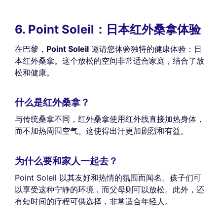
6. Point Soleil：日本红外桑拿体验
在巴黎，
Point Soleil
邀请您体验独特的健康体验：日
本红外桑拿。这个放松的空间非常适合家庭，结合了放
松和健康。
什么是红外桑拿？
与传统桑拿不同，红外桑拿使用红外线直接加热身体，
而不加热周围空气。这使得出汗更加剧烈和有益。
为什么要和家人一起去？
Point Soleil 以其友好和热情的氛围而闻名。孩子们可
以享受这种宁静的环境，而父母则可以放松。此外，还
有短时间的疗程可供选择，非常适合年轻人。