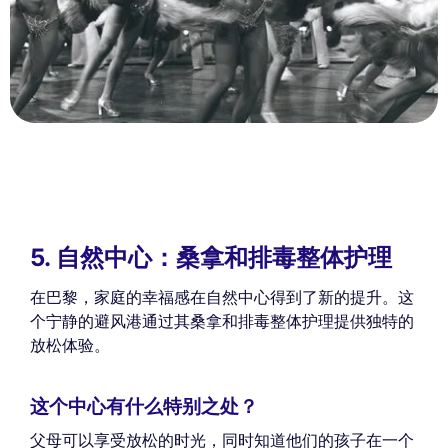
5. 自然中心：桑拿和排毒整体护理
在巴黎，家庭的幸福感在自然中心得到了新的提升。这
个宁静的避风港通过其桑拿和排毒整体护理提供独特的
放松体验。
这个中心有什么特别之处？
父母可以享受放松的时光，同时知道他们的孩子在一个