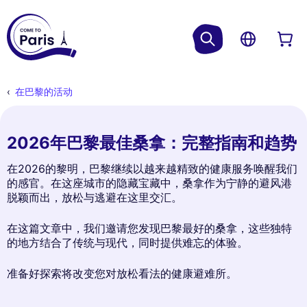
在巴黎的活动
2026年巴黎最佳桑拿：完整指南和趋势
在2026的黎明，巴黎继续以越来越精致的健康服务唤醒我们
的感官。在这座城市的隐藏宝藏中，桑拿作为宁静的避风港
脱颖而出，放松与逃避在这里交汇。
在这篇文章中，我们邀请您发现巴黎最好的桑拿，这些独特
的地方结合了传统与现代，同时提供难忘的体验。
准备好探索将改变您对放松看法的健康避难所。