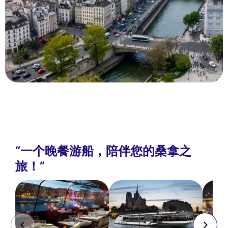
“一个晚餐游船，陪伴您的桑拿之
旅！”