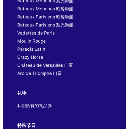
Bateaux Mouches 观光游船
Bateaux Mouches 晚餐游船
Bateaux Parisiens 晚餐游船
Bateaux Parisiens 观光游船
Vedettes de Paris
Moulin Rouge
Paradis Latin
Crazy Horse
Château de Versailles 门票
Arc de Triomphe 门票
礼物
我们所有的礼品券
特殊节日