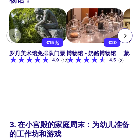
€15
起
€20
罗丹美术馆免排队门票
博物馆 - 奶酪博物馆
蒙马
4.9
4.5
(12)
(2)
3. 在小宫殿的家庭周末：为幼儿准备
的工作坊和游戏