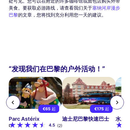
处可见。您可以在附近的许多咖啡馆或面包店购买外带
美食。要获取必游路线，请查看我们关于
塞纳河岸漫步
巴黎
的文章，您将找到充分利用您一天的建议。
“发现我们在巴黎的户外活动！”
起
€65
起
€175
起
Parc Astérix
迪士尼巴黎快速巴士
水上
9
4.5
(34)
(2)