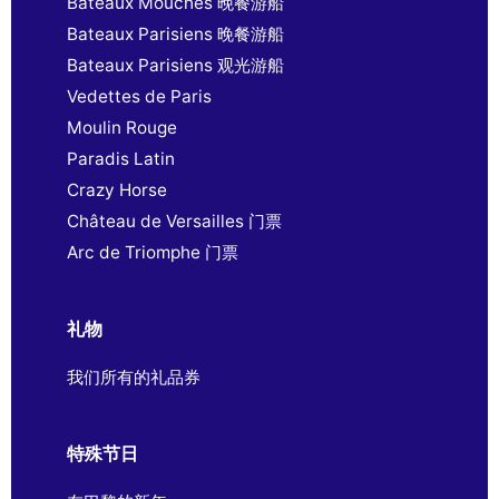
Bateaux Mouches 晚餐游船
Bateaux Parisiens 晚餐游船
Bateaux Parisiens 观光游船
Vedettes de Paris
Moulin Rouge
Paradis Latin
Crazy Horse
Château de Versailles 门票
Arc de Triomphe 门票
礼物
我们所有的礼品券
特殊节日