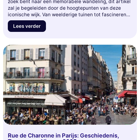
zoek bent naar een memorabele wandeling, dit artikel
zal je begeleiden door de hoogtepunten van deze
iconische wijk. Van weelderige tuinen tot fascinerende
musea, en van spectaculaire uitkijkpunten tot alles
Lees verder
wat het Trocadéro te bieden heeft, bereid je voor om
te verkennen. Laat je inspireren en duik in het
avontuur!
Rue de Charonne in Parijs: Geschiedenis,