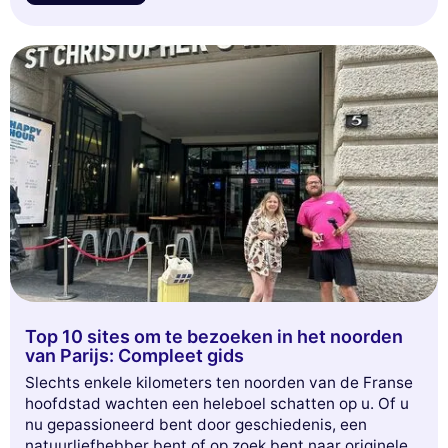
onbekende kant van La Défense te verkennen. Laat je
inspireren en ontdek alles wat deze wijk te bieden
heeft!
Top 10 sites om te bezoeken in het noorden
van Parijs: Compleet gids
Slechts enkele kilometers ten noorden van de Franse
hoofdstad wachten een heleboel schatten op u. Of u
nu gepassioneerd bent door geschiedenis, een
natuurliefhebber bent of op zoek bent naar originele