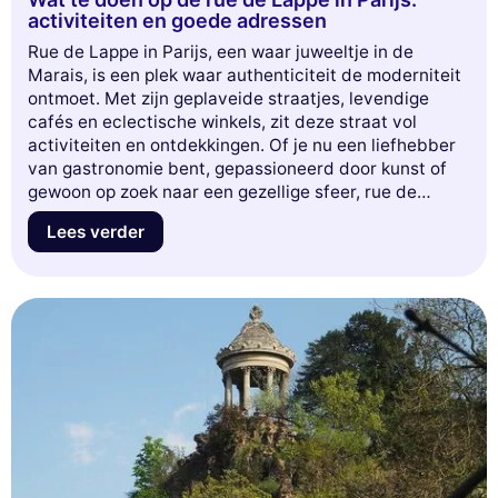
activiteiten en goede adressen
Rue de Lappe in Parijs, een waar juweeltje in de
Marais, is een plek waar authenticiteit de moderniteit
ontmoet. Met zijn geplaveide straatjes, levendige
cafés en eclectische winkels, zit deze straat vol
activiteiten en ontdekkingen. Of je nu een liefhebber
van gastronomie bent, gepassioneerd door kunst of
gewoon op zoek naar een gezellige sfeer, rue de
Lappe heeft voor ieder wat wils. In dit artikel nemen
Lees verder
we je mee op ontdekkingstocht naar de beste
adressen, de onmisbare evenementen en de
verborgen schatten die deze straat een must maken
tijdens je bezoek aan Parijs. Maak je klaar om dit
bruisende hoekje van de hoofdstad te verkennen en
een onvergetelijke ervaring te beleven!