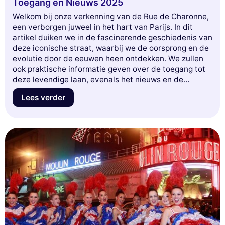
Toegang en Nieuws 2025
Welkom bij onze verkenning van de Rue de Charonne,
een verborgen juweel in het hart van Parijs. In dit
artikel duiken we in de fascinerende geschiedenis van
deze iconische straat, waarbij we de oorsprong en de
evolutie door de eeuwen heen ontdekken. We zullen
ook praktische informatie geven over de toegang tot
deze levendige laan, evenals het nieuws en de
evenementen die gepland staan voor 2025. Of je nu
Lees verder
een geschiedenisliefhebber bent, een nieuwsgierige
wandelaar of een toekomstige bezoeker, maak je klaar
om betoverd te worden door de charme en vitaliteit
van de Rue de Charonne. Mis deze kans niet om alles
te ontdekken wat het te bieden heeft!