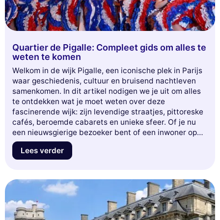
Quartier de Pigalle: Compleet gids om alles te
weten te komen
Welkom in de wijk Pigalle, een iconische plek in Parijs
waar geschiedenis, cultuur en bruisend nachtleven
samenkomen. In dit artikel nodigen we je uit om alles
te ontdekken wat je moet weten over deze
fascinerende wijk: zijn levendige straatjes, pittoreske
cafés, beroemde cabarets en unieke sfeer. Of je nu
een nieuwsgierige bezoeker bent of een inwoner op
zoek naar nieuwe avonturen, Pigalle heeft zoveel te
Lees verder
bieden. Laat je verleiden door zijn geheimen en
verborgen schatten, en duik met ons in de
betoverende wereld van deze onmisbare wijk. Klaar
voor de verkenning?