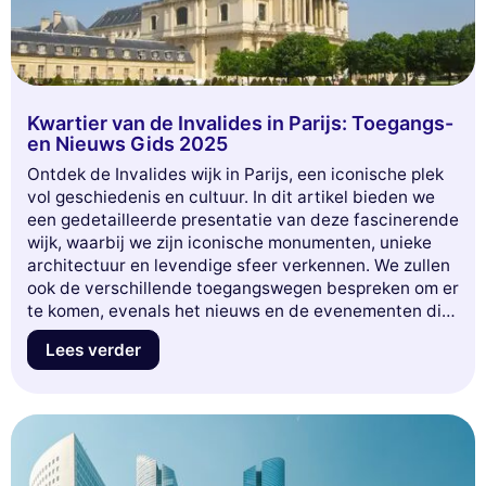
Kwartier van de Invalides in Parijs: Toegangs-
en Nieuws Gids 2025
Ontdek de Invalides wijk in Parijs, een iconische plek
vol geschiedenis en cultuur. In dit artikel bieden we
een gedetailleerde presentatie van deze fascinerende
wijk, waarbij we zijn iconische monumenten, unieke
architectuur en levendige sfeer verkennen. We zullen
ook de verschillende toegangswegen bespreken om er
te komen, evenals het nieuws en de evenementen die
gepland staan voor 2025, die van uw bezoek een
Lees verder
onvergetelijke ervaring zullen maken. Mis deze kans
niet om ondergedompeld te worden in de boeiende
wereld van de Invalides!