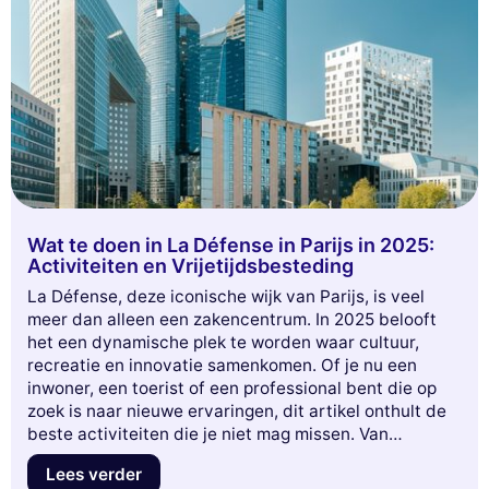
Wat te doen in La Défense in Parijs in 2025:
Activiteiten en Vrijetijdsbesteding
La Défense, deze iconische wijk van Parijs, is veel
meer dan alleen een zakencentrum. In 2025 belooft
het een dynamische plek te worden waar cultuur,
recreatie en innovatie samenkomen. Of je nu een
inwoner, een toerist of een professional bent die op
zoek is naar nieuwe ervaringen, dit artikel onthult de
beste activiteiten die je niet mag missen. Van
culturele evenementen tot groene ruimtes, en unieke
Lees verder
uitgaansgelegenheden, bereid je voor om een