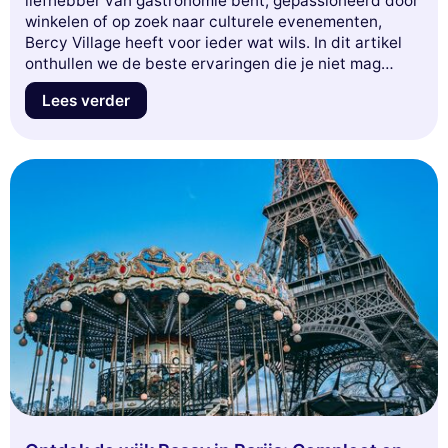
liefhebber van gastronomie bent, gepassioneerd door
winkelen of op zoek naar culturele evenementen,
Bercy Village heeft voor ieder wat wils. In dit artikel
onthullen we de beste ervaringen die je niet mag
missen, van trendy restaurants tot unieke boetieks, en
Lees verder
van boeiende animaties. Bereid je voor om deze
dynamische wijk te verkennen en onvergetelijke
momenten te beleven!