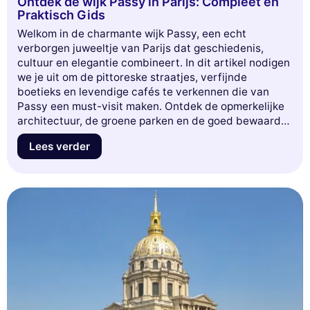
Ontdek de wijk Passy in Parijs: Compleet en
Praktisch Gids
Welkom in de charmante wijk Passy, een echt
verborgen juweeltje van Parijs dat geschiedenis,
cultuur en elegantie combineert. In dit artikel nodigen
we je uit om de pittoreske straatjes, verfijnde
boetieks en levendige cafés te verkennen die van
Passy een must-visit maken. Ontdek de opmerkelijke
architectuur, de groene parken en de goed bewaarde
geheimen van deze wijk die zijn ziel heeft weten te
Lees verder
behouden terwijl het zich aan de moderniteit heeft
aangepast. Of je nu een voorbijgaande bezoeker bent
of een inwoner die op zoek is naar nieuwe
ontdekkingen, onze complete gids geeft je alle
sleutels om Passy ten volle te waarderen. Bereid je
voor om betoverd te worden door de unieke sfeer en
de onverwachte schatten!