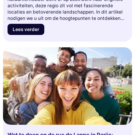
activiteiten, deze regio zit vol met fascinerende
locaties en betoverende landschappen. In dit artikel
nodigen we u uit om de hoogtepunten te ontdekken
die u ten noorden van Parijs kunt bezoeken, van
Lees verder
charmante dorpjes tot iconische monumenten, en van
goed bewaarde natuurgebieden. Maak u klaar om
bestemmingen te verkennen die u zullen verbazen en
uw Parijse ervaring zullen verrijken. Volg de gids!
Wat te doen op de rue de Lappe in Parijs: