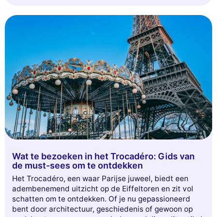
gemeenschap vieren. Laat je leiden in dit kleurrijke en
boeiende avontuur, en duik in het hart van de
LGBTQ+-levendigheid in Parijs!
Wat te bezoeken in het Trocadéro: Gids van
de must-sees om te ontdekken
Het Trocadéro, een waar Parijse juweel, biedt een
adembenemend uitzicht op de Eiffeltoren en zit vol
schatten om te ontdekken. Of je nu gepassioneerd
bent door architectuur, geschiedenis of gewoon op