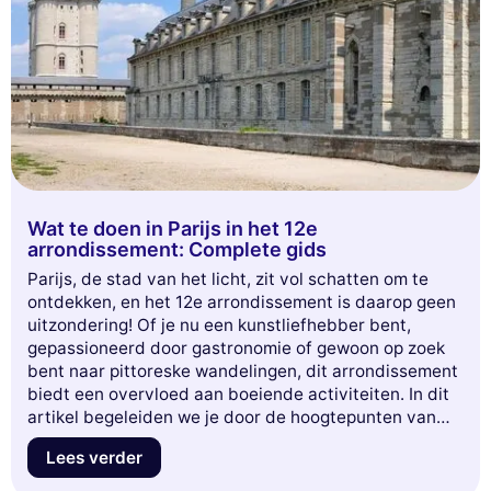
Wat te doen in Parijs in het 12e
arrondissement: Complete gids
Parijs, de stad van het licht, zit vol schatten om te
ontdekken, en het 12e arrondissement is daarop geen
uitzondering! Of je nu een kunstliefhebber bent,
gepassioneerd door gastronomie of gewoon op zoek
bent naar pittoreske wandelingen, dit arrondissement
biedt een overvloed aan boeiende activiteiten. In dit
artikel begeleiden we je door de hoogtepunten van
het 12e, van groene parken tot levendige markten, en
Lees verder
van fascinerende culturele plekken. Maak je klaar om
een unieke kant van Parijs te verkennen die alle