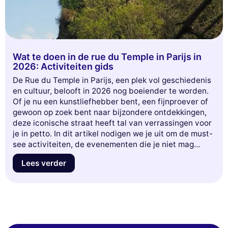
Wat te doen in de rue du Temple in Parijs in
2026: Activiteiten gids
De Rue du Temple in Parijs, een plek vol geschiedenis
en cultuur, belooft in 2026 nog boeiender te worden.
Of je nu een kunstliefhebber bent, een fijnproever of
gewoon op zoek bent naar bijzondere ontdekkingen,
deze iconische straat heeft tal van verrassingen voor
je in petto. In dit artikel nodigen we je uit om de must-
see activiteiten, de evenementen die je niet mag
missen en de geheime adressen te verkennen die van
Lees verder
je bezoek een onvergetelijk moment zullen maken.
Klaar om je onder te dompelen in de drukte van de
Rue du Temple? Volg de gids!