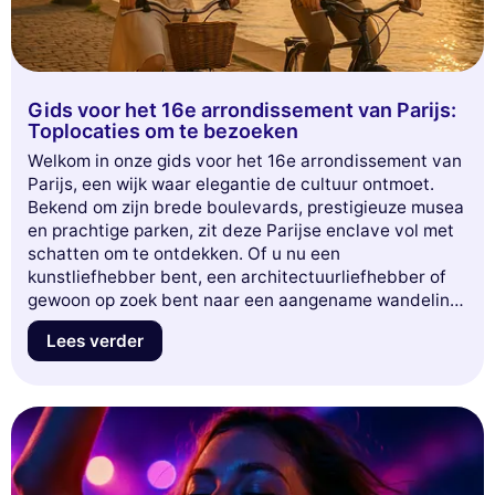
Gids voor het 16e arrondissement van Parijs:
Toplocaties om te bezoeken
Welkom in onze gids voor het 16e arrondissement van
Parijs, een wijk waar elegantie de cultuur ontmoet.
Bekend om zijn brede boulevards, prestigieuze musea
en prachtige parken, zit deze Parijse enclave vol met
schatten om te ontdekken. Of u nu een
kunstliefhebber bent, een architectuurliefhebber of
gewoon op zoek bent naar een aangename wandeling,
het 16e arrondissement heeft voor elk wat wils. In dit
Lees verder
artikel onthullen we de must-sees en must-dos, van
iconische monumenten tot verborgen pareltjes. Klaar
om deze fascinerende wijk te verkennen? Volg ons
voor een onvergetelijke reis in het hart van Parijs!