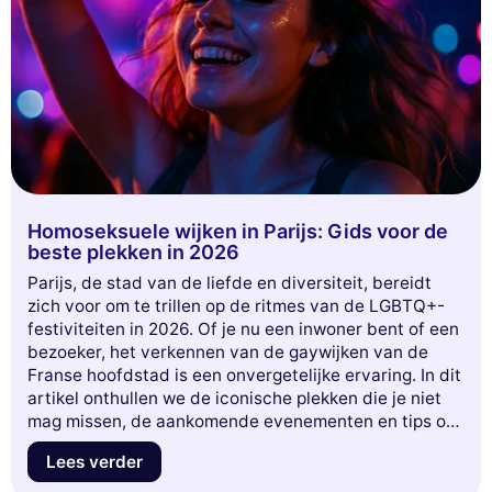
Homoseksuele wijken in Parijs: Gids voor de
beste plekken in 2026
Parijs, de stad van de liefde en diversiteit, bereidt
zich voor om te trillen op de ritmes van de LGBTQ+-
festiviteiten in 2026. Of je nu een inwoner bent of een
bezoeker, het verkennen van de gaywijken van de
Franse hoofdstad is een onvergetelijke ervaring. In dit
artikel onthullen we de iconische plekken die je niet
mag missen, de aankomende evenementen en tips om
ten volle te genieten van de Parijse gayscene. Maak je
Lees verder
klaar om levendige bars, trendy clubs en culturele
ruimtes te ontdekken die de rijkdom van de