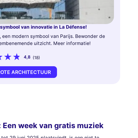
symbool van innovatie in La Défense!
, een modern symbool van Parijs. Bewonder de
embenemende uitzicht. Meer informatie!
4,8
(18)
ROTE ARCHITECTUUR
l: Een week van gratis muziek
 tot 29 juni 2025 plaatsvindt, is een niet te