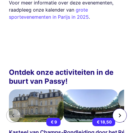
Voor meer informatie over deze evenementen,
raadpleeg onze kalender van
grote
sportevenementen in Parijs in 2025
.
Ontdek onze activiteiten in de
buurt van Passy!
€ 9
€ 18,50
Kasteel van Champs-
Rondleiding door het
Rétro