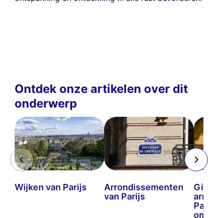
Ontdek onze artikelen over dit
onderwerp
Wijken van Parijs
Arrondissementen
Gids 
van Parijs
arron
Parij
om te