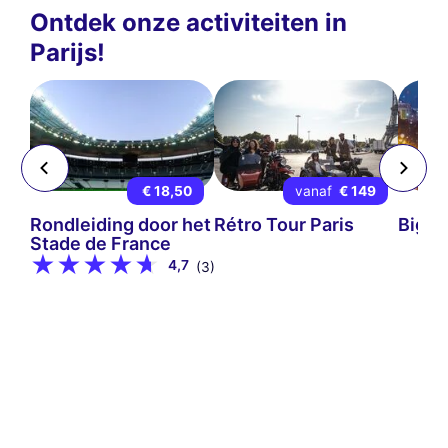
Ontdek onze activiteiten in
Parijs!
 9
€ 18,50
vanaf
€ 149
mps-
Rondleiding door het
Rétro Tour Paris
Big B
Stade de France
4,7
(3)