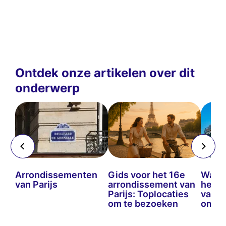
Ontdek onze artikelen over dit
onderwerp
Arrondissementen
Gids voor het 16e
Wat t
van Parijs
arrondissement van
het T
Parijs: Toplocaties
van d
om te bezoeken
om te