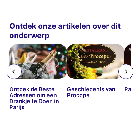
Ontdek onze artikelen over dit
onderwerp
Ontdek de Beste
Geschiedenis van
Parij
Adressen om een
Procope
Drankje te Doen in
Parijs