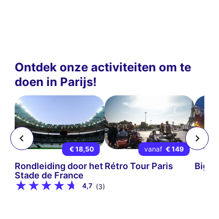
Ontdek onze activiteiten om te
doen in Parijs!
 9
€ 18,50
vanaf
€ 149
mps-
Rondleiding door het
Rétro Tour Paris
Big B
Stade de France
4,7
(3)