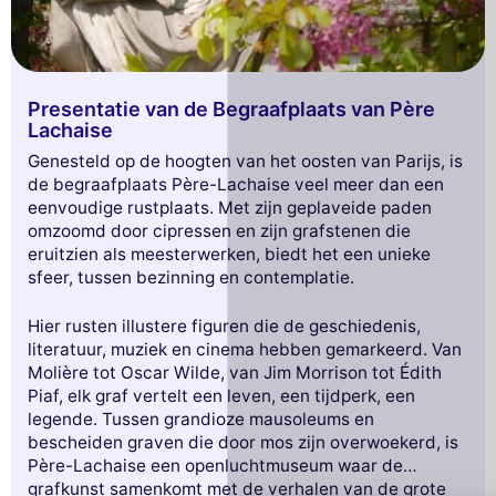
Presentatie van de Begraafplaats van Père
Lachaise
Genesteld op de hoogten van het oosten van Parijs, is
de begraafplaats Père-Lachaise veel meer dan een
eenvoudige rustplaats. Met zijn geplaveide paden
omzoomd door cipressen en zijn grafstenen die
eruitzien als meesterwerken, biedt het een unieke
sfeer, tussen bezinning en contemplatie.
Hier rusten illustere figuren die de geschiedenis,
literatuur, muziek en cinema hebben gemarkeerd. Van
Molière tot Oscar Wilde, van Jim Morrison tot Édith
Deze website gebruikt
Piaf, elk graf vertelt een leven, een tijdperk, een
cookies
legende. Tussen grandioze mausoleums en
bescheiden graven die door mos zijn overwoekerd, is
Wij gebruiken cookies en uw persoonlijke
Père-Lachaise een openluchtmuseum waar de
gegevens om uw browse-ervaring te
grafkunst samenkomt met de verhalen van de grote