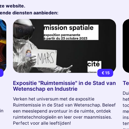
ze website.
gende diensten aanbieden:
8
€ 15
Expositie "Ruimtemissie" in de Stad van
Te
Wetenschap en Industrie
Dui
Verken het universum met de expositie
het
Ruimtemissie in de Stad van Wetenschap. Beleef
too
in
een meeslepend avontuur in de ruimte, ontdek
mee
ruimtetechnologieën en leer over maanmissies.
in
Perfect voor alle leeftijden!
te