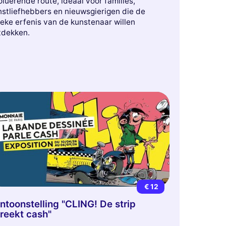
luerende route, ideaal voor families,
nstliefhebbers en nieuwsgierigen die de
eke erfenis van de kunstenaar willen
tdekken.
€ 12
ntoonstelling "CLING! De strip
reekt cash"