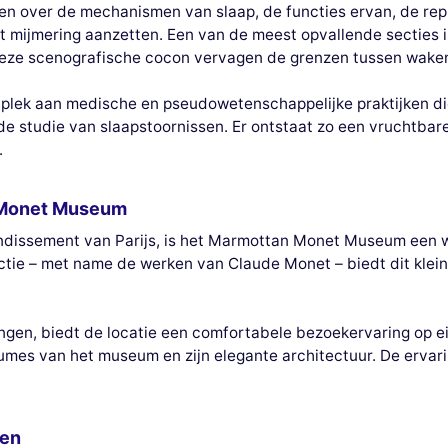
n over de mechanismen van slaap, de functies ervan, de repr
 mijmering aanzetten. Een van de meest opvallende secties i
n deze scenografische cocon vervagen de grenzen tussen wake
e plek aan medische en pseudowetenschappelijke praktijken di
e studie van slaapstoornissen. Er ontstaat zo een vruchtbar
.
n Monet Museum
ondissement van Parijs, is het Marmottan Monet Museum een w
lectie – met name de werken van Claude Monet – biedt dit kle
lingen, biedt de locatie een comfortabele bezoekervaring op 
umes van het museum en zijn elegante architectuur. De ervar
ten