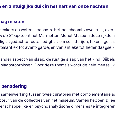
e en zintuiglijke duik in het hart van onze nachten
 mag missen
denkers en wetenschappers. Het belichaamt zowel rust, over
an de Slaap
toont het Marmottan Monet Museum deze rijkdom
g uitgedachte route nodigt uit om schilderijen, tekeningen, 
 romantiek tot avant-garde, en van antieke tot hedendaagse k
n ander aspect van slaap: de rustige slaap van het kind, Bijbe
slaapstoornissen. Door deze thema’s wordt de hele menselijk
e benadering
een samenwerking tussen twee curatoren met complementaire a
ecteur van de collecties van het museum. Samen hebben zij ee
etenschappelijke en psychoanalytische dimensies te integreren