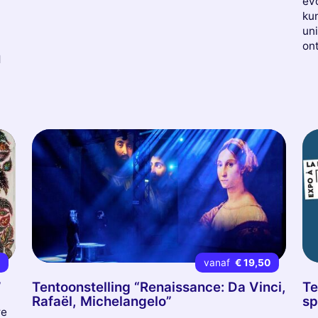
evo
ku
uni
on
d
4
vanaf
€ 19,50
”
Tentoonstelling “Renaissance: Da Vinci,
Te
Rafaël, Michelangelo”
sp
re