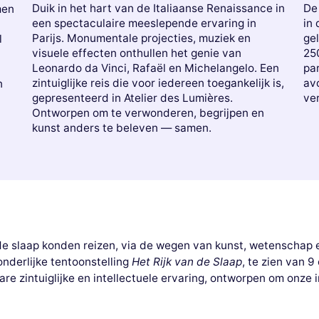
Duik in het hart van de Italiaanse Renaissance in
De
men
een spectaculaire meeslepende ervaring in
in 
Parijs. Monumentale projecties, muziek en
ge
l
visuele effecten onthullen het genie van
250
Leonardo da Vinci, Rafaël en Michelangelo. Een
par
zintuiglijke reis die voor iedereen toegankelijk is,
avo
n
gepresenteerd in Atelier des Lumières.
ve
Ontworpen om te verwonderen, begrijpen en
kunst anders te beleven — samen.
de slaap konden reizen, via de wegen van kunst, wetenschap e
nderlijke tentoonstelling
Het Rijk van de Slaap
, te zien van 
re zintuiglijke en intellectuele ervaring, ontworpen om onze 