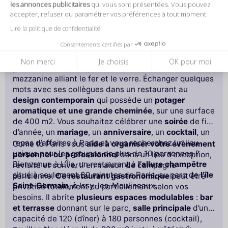
les annonces publicitaires
qui vous sont présentées. Vous pouvez
accepter, refuser ou paramétrer vos préférences à tout moment.
Lire la politique de confidentialité
L'Île
Consentements certifiés par
Boire un verre entre amis dans un
cadre authentique
Non merci
Je choisis
OK pour moi
proche de Paris
, en pleine
nature
, dans une
mezzanine alliant le fer et le verre. Échanger quelques
mots avec ses collègues dans un restaurant au
design contemporain
qui possède un
potager
aromatique et une grande cheminée
, sur une surface
de 400 m2. Vous souhaitez célébrer une
soirée
de fin
d’année, un
mariage
, un
anniversaire
, un
cocktail
, un
repas d’affaires à Paris et vous recherchez un lieu
Come to Paris vous
aide à organiser votre évènement
unique pour les groupes de plus de 10 personnes ?
personnel ou professionnel
dans un lieu d’exception,
Bienvenue à L’Île, un restaurant à
l’allure champêtre
revisité et converti en maison de campagne
situé à seulement 30 minutes de Paris, au parc de
l’île
parisienne.
Ce restaurant gastronomique
peut être
Saint-Germain
, à Issy-les-Moulineaux.
privatisé totalement ou partiellement selon vos
besoins. Il abrite
plusieurs espaces modulables
:
bar
et terrasse
donnant sur le parc,
salle principale
d’une
capacité de 120 (dîner) à 180 personnes (cocktail),