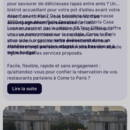
pour savourer de délicieuses tapas entre amis ? Un
bistrot accueillant pour votre pot d’adieu avant votre
départ en retraite ? De la brasserie Montparnasse
Avec Come to Paris, vous bénéficierez d’
un
1900 et son décor Belle Epoque à la trattoria Casa
accompagnement personnalisé
(un seul
Luca en passant par le célèbre 58 Tour Eiffel qui offre
interlocuteur) et des meilleurs prix disponibles. Si
une vue panoramique sur la capitale, Come to Paris
vous souhaitez combiner votre déjeuner ou votre
vous aide à organiser
votre événement dans un
dîner avec un spectacle ou une excursion, nous
établissement parisien adapté à vos besoins et à
n’émettrons qu’une seule facture détaillée sur laquelle
votre budget
.
figurent tous les services proposés.
Facile, flexible, rapide et sans engagement :
qu’attendez-vous pour confier la réservation de vos
restaurants parisiens à Come to Paris ?
Lire la suite