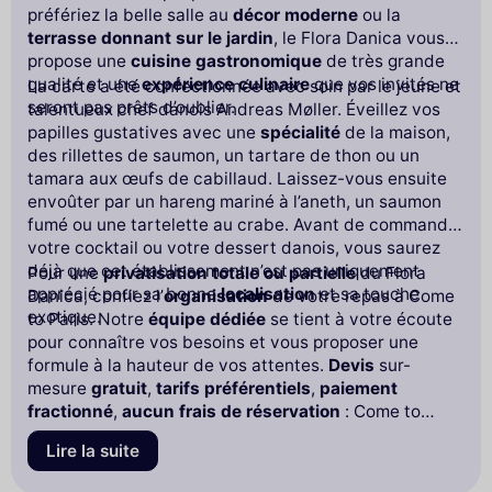
préfériez la belle salle au
décor moderne
ou la
terrasse donnant sur le jardin
, le Flora Danica vous
propose une
cuisine gastronomique
de très grande
qualité et une
expérience culinaire
que vos invités ne
La carte a été confectionnée avec soin par le jeune et
seront pas prêts d’oublier.
talentueux chef danois Andreas Møller. Éveillez vos
papilles gustatives avec une
spécialité
de la maison,
des rillettes de saumon, un tartare de thon ou un
tamara aux œufs de cabillaud. Laissez-vous ensuite
envoûter par un hareng mariné à l’aneth, un saumon
fumé ou une tartelette au crabe. Avant de commander
votre cocktail ou votre dessert danois, vous saurez
déjà que cet établissement n’est pas uniquement
Pour une
privatisation
totale ou partielle
du Flora
apprécié pour sa bonne
localisation
et sa touche
Danica, confiez l’
organisation
de votre repas à Come
exotique.
to Paris. Notre
équipe dédiée
se tient à votre écoute
pour connaître vos besoins et vous proposer une
formule à la hauteur de vos attentes.
Devis
sur-
mesure
gratuit
,
tarifs préférentiels
,
paiement
fractionné
,
aucun frais de réservation
: Come to
Paris vous offre un
traitement personnalisé
et des
Lire la suite
avantages qui garantiront le
succès
de votre repas à
Paris.