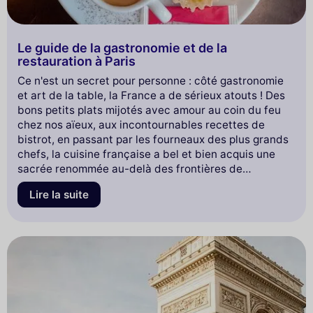
Le guide de la gastronomie et de la
restauration à Paris
Ce n'est un secret pour personne : côté gastronomie
et art de la table, la France a de sérieux atouts ! Des
bons petits plats mijotés avec amour au coin du feu
chez nos aïeux, aux incontournables recettes de
bistrot, en passant par les fourneaux des plus grands
chefs, la cuisine française a bel et bien acquis une
sacrée renommée au-delà des frontières de
l'Hexagone. Come to Paris vous emmène faire un
Lire la suite
(tout) petit tour dans la cuisine des Français, histoire
de vous mettre l'eau à la bouche et d'éveiller la
curiosité de vos papilles.