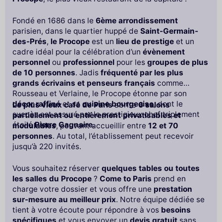
Fondé en 1686 dans le
6ème arrondissement
parisien, dans le quartier huppé de
Saint-Germain-
des-Prés
,
le Procope
est un
lieu de prestige
et un
cadre idéal pour la célébration d’un
évènement
personnel
ou
professionnel
pour les
groupes de plus
de 10 personnes
. Jadis
fréquenté par les plus
grands écrivains et penseurs français
comme
Rousseau et Verlaine, le Procope étonne par son
décor raffiné
et sa
cuisine bourgeoise
, dont le
Le plus vieux café de Paris
abrite
6 salons
succès est assuré par le prestigieux chef triplement
partiellement ou entièrement privatisables et
étoilé
Pierre Gagnaire
.
modulables
, pouvant accueillir entre
12 et 70
personnes
. Au total, l’établissement peut recevoir
jusqu’à 220 invités.
Vous souhaitez réserver
quelques tables ou toutes
les salles du Procope
?
Come to Paris
prend en
charge votre dossier et vous offre une
prestation
sur-mesure au meilleur prix
. Notre équipe dédiée se
tient à votre écoute pour répondre à vos
besoins
spécifiques
et vous envoyer un
devis gratuit
sans