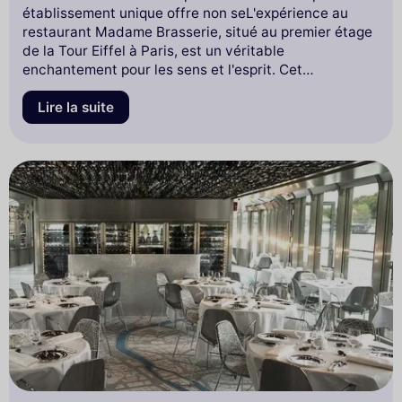
établissement unique offre non seL'expérience au
restaurant Madame Brasserie, situé au premier étage
de la Tour Eiffel à Paris, est un véritable
enchantement pour les sens et l'esprit. Cet
établissement unique offre non seulement
une
cuisine raffinée
mais aussi
une vue imprenable sur la
Lire la suite
ville de Paris
, rendant chaque visite mémorable. C'est
l'endroit
idéal pour les groupes
qui recherchent une
expérience culinaire exceptionnelle dans un cadre
emblématique.