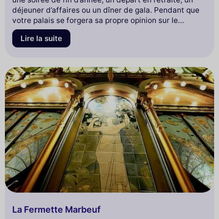
déjeuner d’affaires ou un dîner de gala. Pendant que
votre palais se forgera sa propre opinion sur le
saumon fumé au bois de hêtre ou le crousti Eiffel au
Lire la suite
chocolat, vous jouirez d’une vue panoramique sur le
Trocadéro, la Seine et les principaux monuments de
Paris.
La Fermette Marbeuf