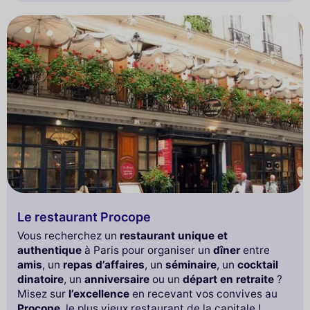
Le restaurant Procope
Vous recherchez un
restaurant unique et
authentique
à Paris pour organiser un
dîner
entre
amis
, un
repas d’affaires
, un
séminaire
, un
cocktail
dinatoire
, un
anniversaire
ou un
départ en retraite
?
Misez sur
l’excellence
en recevant vos convives au
Procope
, le plus vieux restaurant de la capitale !