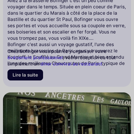
Allez à la Brasserie Bofinger c'est un peu comme
voyager dans le temps. Située en plein coeur de Paris,
dans le quartier du Marais à côté de la place de la
Bastille et du quartier St Paul, Bofinger vous ouvre
ses portes et vous accueille sous sa coupole en verre,
ses boiseries et son escalier en fer forgé. Vous ne
vous trompez pas, vous voilà fin XIXe.
Bofinger c'est aussi un voyage gustatif, l'une des
meilleures brasseries de Paris, vous y trouverez le
Chez Bofinger vous pourrez y organiser votre
Kougloff, le Soufflé au Grand Marnier et bien entendu
événement professionnel
, votre réception ou tout
l'une des meilleures Choucroutes de Paris, typique de
simplement un
diner convival au restaurant
.
l'Alsace.
Lire la suite