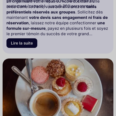
pavillon Napoléon III de 200 m2 juste à côté du
En organisant votre repas ou votre cocktail à L’Île
restaurant (capacité : jusqu’à 200 personnes)...
avec Come to Paris, vous bénéficierez de
tarifs
préférentiels réservés aux groupes
. Sollicitez dès
maintenant
votre devis sans engagement
ni frais de
réservation
, laissez notre équipe confectionner
une
formule sur-mesure
, payez en plusieurs fois et soyez
le premier témoin du succès de votre grand
évènement !
Lire la suite