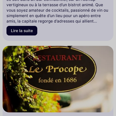
vertigineux ou à la terrasse d’un bistrot animé. Que
vous soyez amateur de cocktails, passionné de vin ou
simplement en quête d’un lieu pour un apéro entre
amis, la capitale regorge d’adresses qui allient
ambiance, vue et qualité. En 2025, l’art de
boire un
Lire la suite
verre à Paris
se renouvelle avec des expériences plus
immersives, plus raffinées et plus conviviales que
jamais. Voici notre sélection ultime, pensée pour tous
les styles, tous les budgets, et surtout, toutes les
envies.