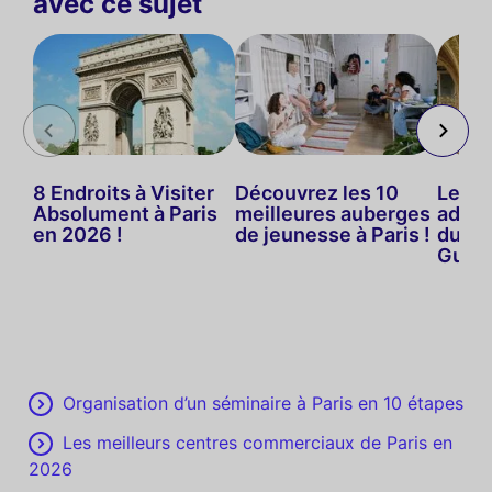
avec ce sujet
8 Endroits à Visiter
Découvrez les 10
Les m
Absolument à Paris
meilleures auberges
adres
en 2026 !
de jeunesse à Paris !
du sh
Guide
Organisation d’un séminaire à Paris en 10 étapes
Les meilleurs centres commerciaux de Paris en
2026