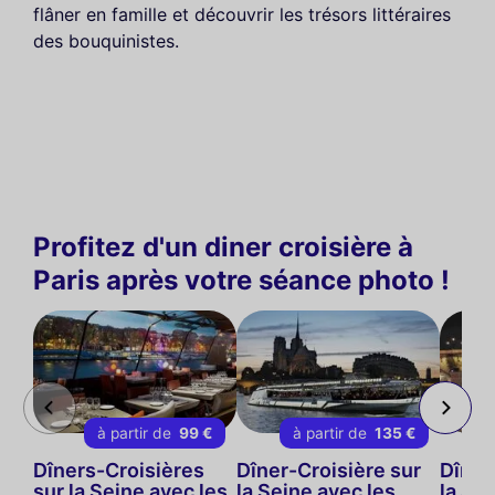
flâner en famille et découvrir les trésors littéraires
des bouquinistes.
Profitez d'un diner croisière à
Paris après votre séance photo !
à partir de
99 €
à partir de
135 €
Dîners-Croisières
Dîner-Croisière sur
Dîner
sur la Seine avec les
la Seine avec les
la Se