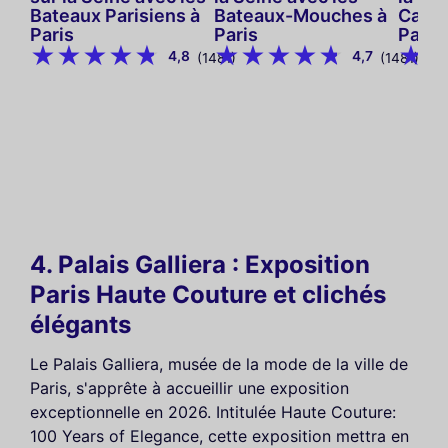
Bateaux Parisiens à
Bateaux-Mouches à
Capit
Paris
Paris
Paris
4,8
4,7
(1481)
(1481)
4. Palais Galliera : Exposition
Paris Haute Couture et clichés
élégants
Le Palais Galliera, musée de la mode de la ville de
Paris, s'apprête à accueillir une exposition
exceptionnelle en 2026. Intitulée Haute Couture:
100 Years of Elegance, cette exposition mettra en