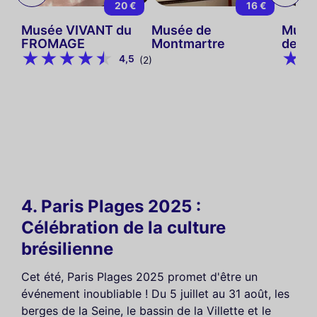
 €
20 €
16 €
Musée VIVANT du
Musée de
Musée
FROMAGE
Montmartre
de Pa
4,5
(2)
4. Paris Plages 2025 :
Célébration de la culture
brésilienne
Cet été, Paris Plages 2025 promet d'être un
événement inoubliable ! Du 5 juillet au 31 août, les
berges de la Seine, le bassin de la Villette et le