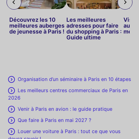
er
Découvrez les 10
Les meilleures
Visite
is
meilleures auberges
adresses pour faire
autom
de jeunesse à Paris !
du shopping à Paris :
meill
Guide ultime
Organisation d’un séminaire à Paris en 10 étapes
Les meilleurs centres commerciaux de Paris en
2026
Venir à Paris en avion : le guide pratique
Que faire à Paris en mai 2027 ?
Louer une voiture à Paris : tout ce que vous
devez savoir !